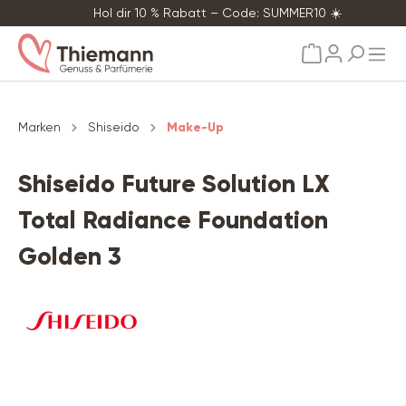
Hol dir 10 % Rabatt – Code: SUMMER10 ☀️
alt springen
Marken
Shiseido
Make-Up
Shiseido Future Solution LX
Total Radiance Foundation
Golden 3
Bildergalerie überspringen