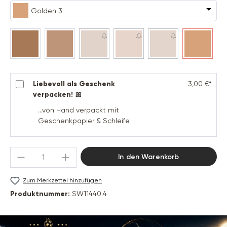
Golden 3
Rose 4
Neutral 2
Neutral 3
(Diese Option ist zurzeit nicht verfügbar.)
Neutral 4
(Diese Option ist zurzeit nicht verfügba
Rose 3
(Diese Option ist zurzeit ni
Golden 3
Liebevoll als Geschenk
3,00 €*
verpacken! 🎀
...von Hand verpackt mit
Geschenkpapier & Schleife.
Produkt Anzahl: Gib den gewünschten Wert 
In den Warenkorb
Zum Merkzettel hinzufügen
Produktnummer:
SW11440.4