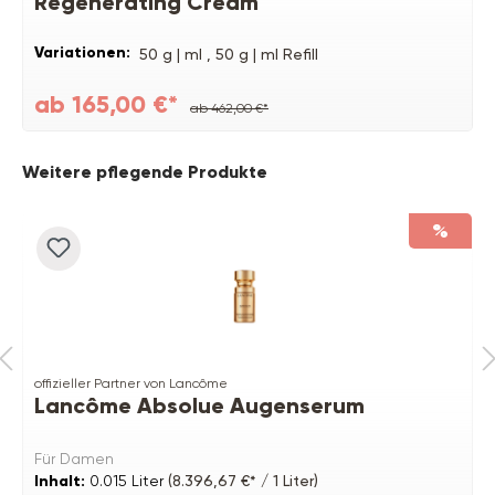
Regenerating Cream
Variationen:
50 g | ml ,
50 g | ml Refill
ab 165,00 €*
ab 462,00 €*
Produktgalerie überspringen
Weitere pflegende Produkte
%
offizieller Partner von Lancôme
Lancôme Absolue Augenserum
Für Damen
Inhalt:
0.015 Liter
(8.396,67 €* / 1 Liter)