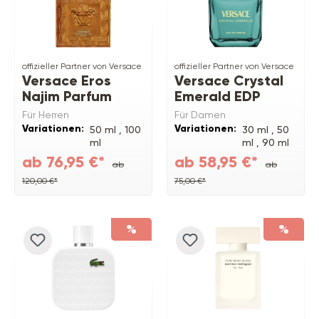
offizieller Partner von Versace
offizieller Partner von Versace
Versace Eros
Versace Crystal
Najim Parfum
Emerald EDP
Für Herren
Für Damen
Variationen:
Variationen:
50 ml ,
100
30 ml ,
50
ml
ml ,
90 ml
ab 76,95 €*
ab 58,95 €*
ab
ab
120,00 €*
75,00 €*
%
%