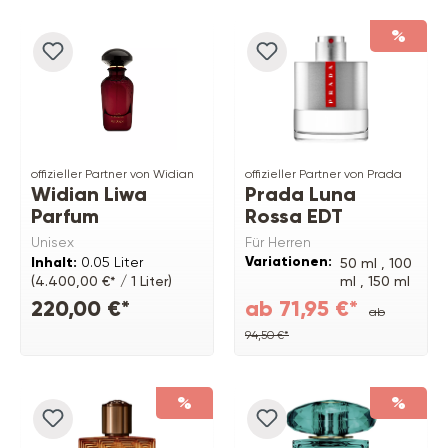
%
offizieller Partner von Widian
offizieller Partner von Prada
Widian Liwa
Prada Luna
Parfum
Rossa EDT
Unisex
Für Herren
Variationen:
Inhalt:
0.05 Liter
50 ml ,
100
ml ,
150 ml
(4.400,00 €* / 1 Liter)
220,00 €*
ab 71,95 €*
ab
94,50 €*
%
%