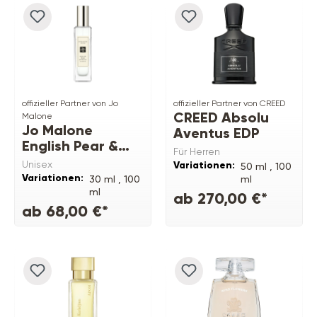
offizieller Partner von Jo
offizieller Partner von CREED
CREED Absolu
Malone
Jo Malone
Aventus EDP
English Pear &
Für Herren
Freesia Cologne
Unisex
Variationen:
50 ml ,
100
Variationen:
30 ml ,
100
ml
ml
ab 270,00 €*
ab 68,00 €*