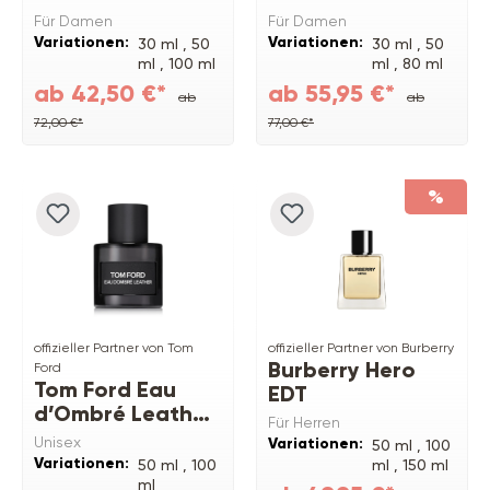
Für Damen
Für Damen
Variationen:
Variationen:
30 ml ,
50
30 ml ,
50
ml ,
100 ml
ml ,
80 ml
Refill ,
75
ab 42,50 €*
ab 55,95 €*
ab
ab
ml ,
100 ml
72,00 €*
77,00 €*
%
offizieller Partner von Tom
offizieller Partner von Burberry
Burberry Hero
Ford
Tom Ford Eau
EDT
d’Ombré Leather
Für Herren
EDT
Unisex
Variationen:
50 ml ,
100
Variationen:
50 ml ,
100
ml ,
150 ml
ml