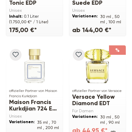
Tonic EDP
Suede EDP
Unisex
Unisex
Variationen:
Inhalt:
0.1 Liter
30 ml ,
50
ml ,
100 ml
(1.750,00 €* / 1 Liter)
175,00 €*
ab 144,00 €*
%
offizieller Partner von Maison
offizieller Partner von Versace
Versace Yellow
Francis Kurkdjian
Maison Francis
Diamond EDT
Kurkdjian 724 Eau
Für Damen
de Parfum
Unisex
Variationen:
30 ml ,
50
Variationen:
35 ml ,
70
ml ,
90 ml
ml ,
200 ml
ab 44,95 €*
ab