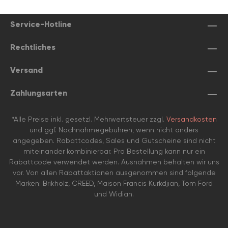
Service-Hotline
Rechtliches
Versand
Zahlungsarten
*Alle Preise inkl. gesetzl. Mehrwertsteuer zzgl.
Versandkosten
und ggf. Nachnahmegebühren, wenn nicht anders
angegeben. Rabattcodes, Sales und Gutscheine sind nicht
miteinander kombinierbar. Pro Bestellung kann nur ein
Rabattcode verwendet werden. Ausnahmen behalten wir uns
vor. Von allen Rabattaktionen ausgenommen sind folgende
Marken: Brikholz, CREED, Maison Francis Kurkdjian, Tom Ford
und Widian.