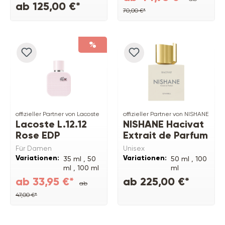
ab 125,00 €*
70,00 €*
%
offizieller Partner von Lacoste
offizieller Partner von NISHANE
Lacoste L.12.12
NISHANE Hacivat
Rose EDP
Extrait de Parfum
Für Damen
Unisex
Variationen:
Variationen:
35 ml ,
50
50 ml ,
100
ml ,
100 ml
ml
ab 33,95 €*
ab 225,00 €*
ab
47,00 €*