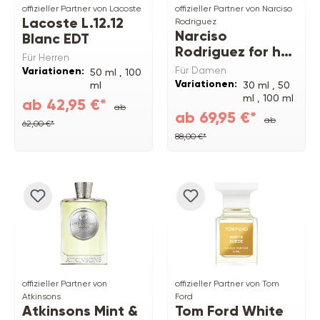
offizieller Partner von Lacoste
offizieller Partner von Narciso
Lacoste L.12.12
Rodriguez
Narciso
Blanc EDT
Rodriguez for her
Für Herren
Pure Musc Blanc
Für Damen
Variationen:
50 ml ,
100
EDP Intense
Variationen:
ml
30 ml ,
50
ml ,
100 ml
ab 42,95 €*
ab
ab 69,95 €*
ab
62,00 €*
88,00 €*
offizieller Partner von
offizieller Partner von Tom
Atkinsons
Ford
Atkinsons Mint &
Tom Ford White