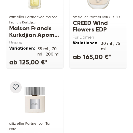
offizieller Partner von Maison
offizieller Partner von CREED
CREED Wind
Francis Kurkdjian
Maison Francis
Flowers EDP
Kurkdjian Apom
Für Damen
Eau de Parfum
Unisex
Variationen:
30 ml ,
75
Variationen:
35 ml ,
70
ml
ml ,
200 ml
ab 165,00 €*
ab 125,00 €*
offizieller Partner von Tom
Ford