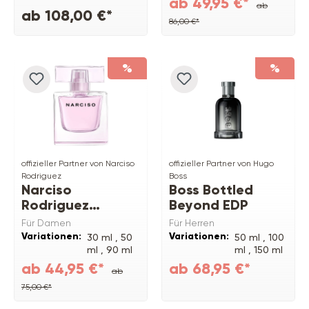
ab 49,95 €*
ab
ab 108,00 €*
86,00 €*
%
%
offizieller Partner von Narciso
offizieller Partner von Hugo
Rodriguez
Boss
Narciso
Boss Bottled
Rodriguez
Beyond EDP
Narciso EDP
Für Damen
Für Herren
Radiante
Variationen:
Variationen:
30 ml ,
50
50 ml ,
100
ml ,
90 ml
ml ,
150 ml
,
200 ml
ab 44,95 €*
ab 68,95 €*
ab
Refill
75,00 €*