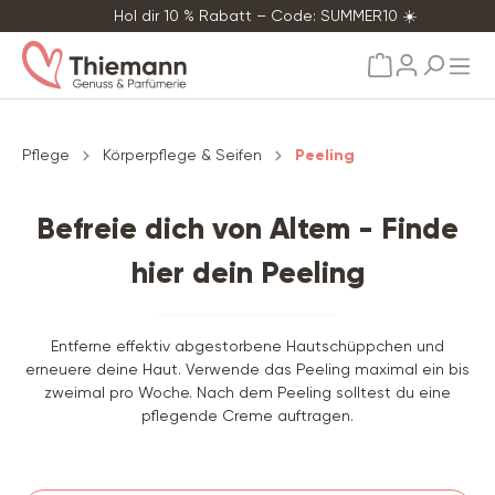
Hol dir 10 % Rabatt – Code: SUMMER10 ☀️
alt springen
Pflege
Körperpflege & Seifen
Peeling
Befreie dich von Altem - Finde
hier dein Peeling
Entferne effektiv abgestorbene Hautschüppchen und
erneuere deine Haut. Verwende das Peeling maximal ein bis
zweimal pro Woche. Nach dem Peeling solltest du eine
pflegende Creme auftragen.