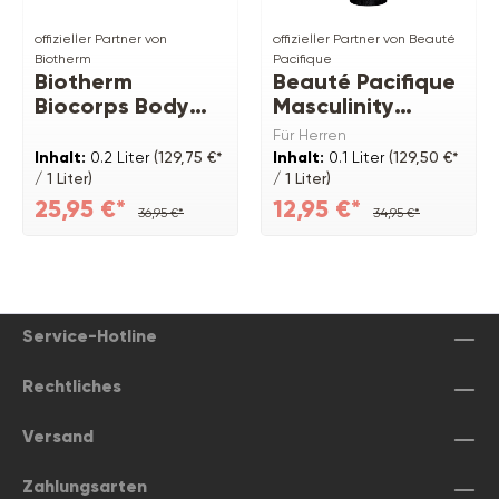
offizieller Partner von
offizieller Partner von Beauté
Biotherm
Pacifique
Biotherm
Beauté Pacifique
Biocorps Body
Masculinity
Scrub
Gesichtspeeling
Für Herren
for Man
Inhalt:
0.2 Liter
(129,75 €*
Inhalt:
0.1 Liter
(129,50 €*
/ 1 Liter)
/ 1 Liter)
25,95 €*
12,95 €*
36,95 €*
34,95 €*
Service-Hotline
Rechtliches
Versand
Zahlungsarten