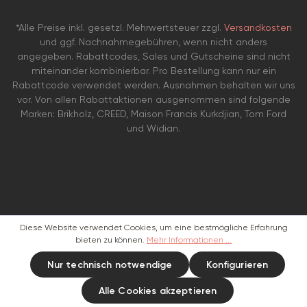
*Alle Preise inkl. gesetzl. Mehrwertsteuer zzgl.
Versandkosten
und ggf. Nachnahmegebühren, wenn nicht anders
angegeben. Rabattcodes, Sales und Gutscheine sind nicht
miteinander kombinierbar. Pro Bestellung kann nur ein
Rabattcode verwendet werden. Ausnahmen behalten wir uns
vor. Von allen Rabattaktionen ausgenommen sind folgende
Marken: Brikholz, CREED, Maison Francis Kurkdjian, Tom Ford
und Widian.
Diese Website verwendet Cookies, um eine bestmögliche Erfahrung
bieten zu können.
Mehr Informationen ...
Nur technisch notwendige
Konfigurieren
Alle Cookies akzeptieren