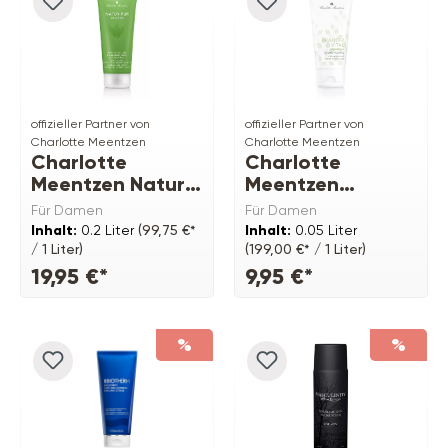
offizieller Partner von
offizieller Partner von
Charlotte Meentzen
Charlotte Meentzen
Charlotte
Charlotte
Meentzen Natur
Meentzen
Pur BALANCE
Kräutervital
Für Damen
Für Damen
Körperpeeling
Creme-Peeling
Inhalt:
0.2 Liter
(99,75 €*
Inhalt:
0.05 Liter
Bio-Rohrzucker
/ 1 Liter)
(199,00 €* / 1 Liter)
Grüner Tee
19,95 €*
9,95 €*
%
%