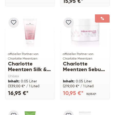
15,95 €*
%
offizieller Partner von
offizieller Partner von
Charlotte Meentzen
Charlotte Meentzen
Charlotte
Charlotte
Meentzen Silk &
Meentzen Sebum
Pure Granatapfel
Reducer Peeling-
Unisex
Enzym-Peeling
Creme
Inhalt:
0.05 Liter
Inhalt:
0.05 Liter
(339,00 €* / 1 Liter)
(219,00 €* / 1 Liter)
16,95 €*
10,95 €*
15,95 €*