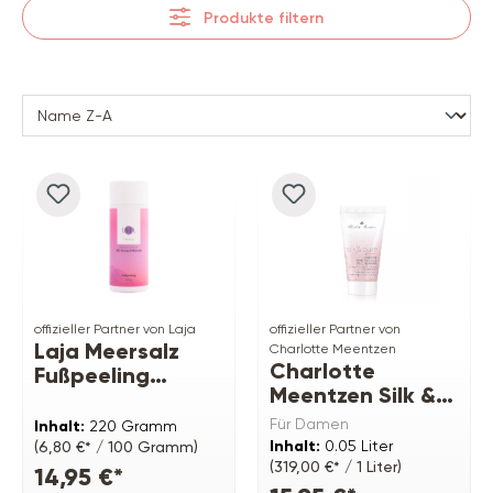
Produkte filtern
offizieller Partner von Laja
offizieller Partner von
Laja Meersalz
Charlotte Meentzen
Charlotte
Fußpeeling
Meentzen Silk &
"Ausgleich"
Pure Klärende
Für Damen
Inhalt:
220 Gramm
Pink-To-Black
Inhalt:
0.05 Liter
(6,80 €* / 100 Gramm)
Peelingmaske
(319,00 €* / 1 Liter)
14,95 €*