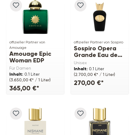
offizieller Partner von
offizieller Partner von Sospiro
Sospiro Opera
Amouage
Amouage Epic
Grande Eau de
Woman EDP
Parfum
Unisex
Für Damen
Inhalt:
0.1 Liter
Inhalt:
0.1 Liter
(2.700,00 €* / 1 Liter)
(3.650,00 €* / 1 Liter)
270,00 €*
365,00 €*