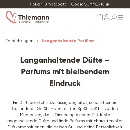
Hol dir 10 % Rabatt – Code: SUMMER10 ☀️
alt springen
Empfehlungen
Langanhaltende Parfüme
Langanhaltende Düfte –
Parfums mit bleibendem
Eindruck
Ein Duft, der dich zuverlässig begleitet, schenkt dir ein
besonderes Gefühl – vom ersten Sprühstoß bis zu den
Momenten, die in Erinnerung bleiben. Entdecke
langanhaltende Düfte und finde Parfums mit charaktervollen
Duftkompositionen, die deinen Stil und deine Persönlichkeit