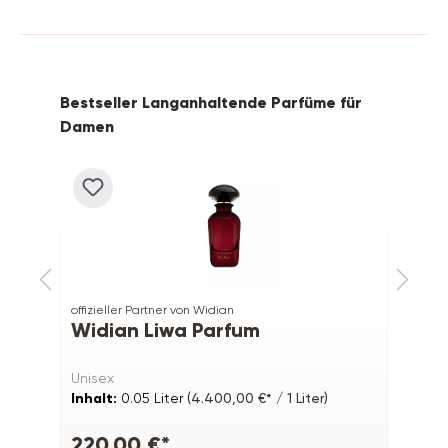
Produktgalerie überspringen
Bestseller Langanhaltende Parfüme für
Damen
offizieller Partner von Widian
off
Widian Liwa Parfum
T
5
Unisex
Fü
In
Inhalt:
0.05 Liter
(4.400,00 €* / 1 Liter)
220,00 €*
a