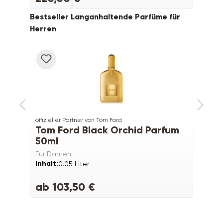
Produktgalerie überspringen
Bestseller Langanhaltende Parfüme für
Herren
%
offizieller Partner von Tom Ford
off
Tom Ford Black Orchid Parfum
A
50ml
Für Damen
Fü
Inhalt:
0.05 Liter
In
ab 103,50 €
3