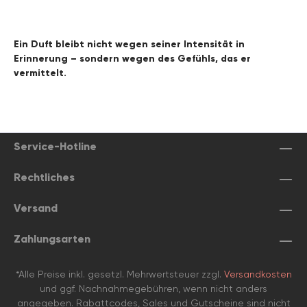
Ein Duft bleibt nicht wegen seiner Intensität in
Erinnerung – sondern wegen des Gefühls, das er
vermittelt.
Service-Hotline
Rechtliches
Versand
Zahlungsarten
*Alle Preise inkl. gesetzl. Mehrwertsteuer zzgl.
Versandkosten
und ggf. Nachnahmegebühren, wenn nicht anders
angegeben. Rabattcodes, Sales und Gutscheine sind nicht