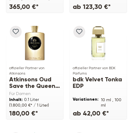
365,00 €*
ab 123,30 €*
offizieller Partner von
offizieller Partner von BDK
Atkinsons
Parfums
Atkinsons Oud
bdk Velvet Tonka
Save the Queen
EDP
EDP
Für Damen
Variationen:
Inhalt:
0.1 Liter
10 ml ,
100
ml
(1.800,00 €* / 1 Liter)
180,00 €*
ab 42,00 €*