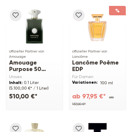
%
offizieller Partner von
offizieller Partner von
Amouage
Lancôme
Amouage
Lancôme Poême
Purpose 50
EDP
Extrait de Parfum
Unisex
Für Damen
Variationen:
Inhalt:
0.1 Liter
100 ml
(5.100,00 €* / 1 Liter)
510,00 €*
ab 97,95 €*
ab
137,00 €*