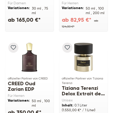
Für Damen
Für Herren
Variationen:
Variationen:
30 ml ,
75
50 ml ,
100
ml
ml ,
200 ml
Refill
ab 165,00 €*
ab 82,95 €*
ab
124,00 €*
offizieller Partner von CREED
offizieller Partner von Tiziana
CREED Oud
Terenzi
Tiziana Terenzi
Zarian EDP
Delox Extrait de
Für Herren
Parfum
Unisex
Variationen:
50 ml ,
100
Inhalt:
0.1 Liter
ml
(1.550,00 €* / 1 Liter)
ab 350,00 €*