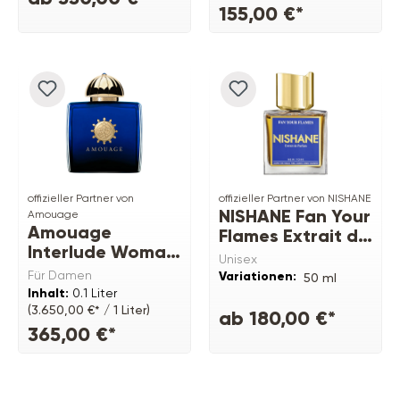
155,00 €*
offizieller Partner von
offizieller Partner von NISHANE
NISHANE Fan Your
Amouage
Amouage
Flames Extrait de
Interlude Woman
Parfum
Unisex
EDP
Für Damen
Variationen:
50 ml
Inhalt:
0.1 Liter
(3.650,00 €* / 1 Liter)
ab 180,00 €*
365,00 €*