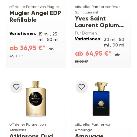
offizieller Partner von Mugler
offizieller Partner von Yves
Mugler Angel EDP
Saint Laurent
Yves Saint
Refillable
Laurent Opium
EDP
Für Damen
Variationen:
15 ml ,
25
Variationen:
ml ,
50 ml ,
30 ml ,
50
100 ml
ml ,
90 ml
ab 36,95 €*
ab
ab 64,95 €*
ab
46,50 €*
85,00 €*
offizieller Partner von
offizieller Partner von
Atkinsons
Amouage
Atkinsons Oud
Amouage