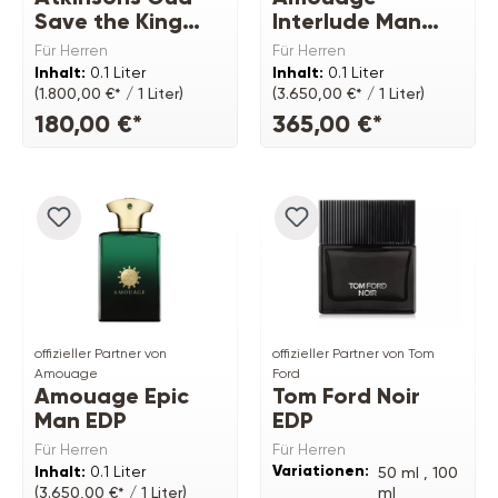
Save the King
Interlude Man
EDP
EDP
Für Herren
Für Herren
Inhalt:
0.1 Liter
Inhalt:
0.1 Liter
(1.800,00 €* / 1 Liter)
(3.650,00 €* / 1 Liter)
180,00 €*
365,00 €*
offizieller Partner von
offizieller Partner von Tom
Amouage
Ford
Amouage Epic
Tom Ford Noir
Man EDP
EDP
Für Herren
Für Herren
Variationen:
Inhalt:
0.1 Liter
50 ml ,
100
ml
(3.650,00 €* / 1 Liter)