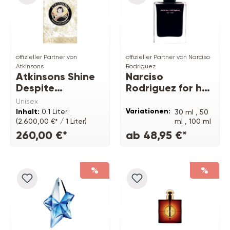
offizieller Partner von
offizieller Partner von Narciso
Atkinsons
Rodriguez
Atkinsons Shine
Narciso
Despite
Rodriguez for her
Everything EDP
EDT
Unisex
Variationen:
Inhalt:
0.1 Liter
30 ml ,
50
ml ,
100 ml
(2.600,00 €* / 1 Liter)
260,00 €*
ab 48,95 €*
%
%