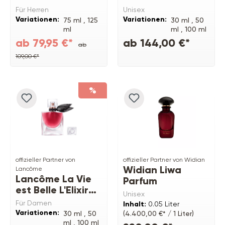
Elixir EDP
Für Herren
Unisex
Variationen:
Variationen:
75 ml ,
125
30 ml ,
50
ml
ml ,
100 ml
ab 79,95 €*
ab 144,00 €*
ab
109,00 €*
%
offizieller Partner von
offizieller Partner von Widian
Widian Liwa
Lancôme
Lancôme La Vie
Parfum
est Belle L'Elixir
Unisex
EDP
Für Damen
Inhalt:
0.05 Liter
Variationen:
30 ml ,
50
(4.400,00 €* / 1 Liter)
ml ,
100 ml