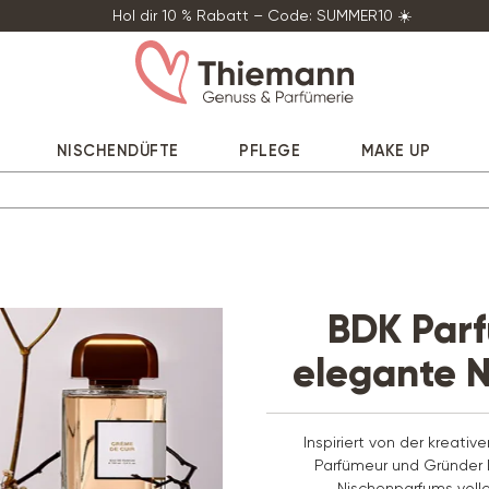
Hol dir 10 % Rabatt – Code: SUMMER10 ☀️
NISCHENDÜFTE
PFLEGE
MAKE UP
BDK Par
elegante N
Inspiriert von der kreativ
Parfümeur und Gründer
Nischenparfums volle