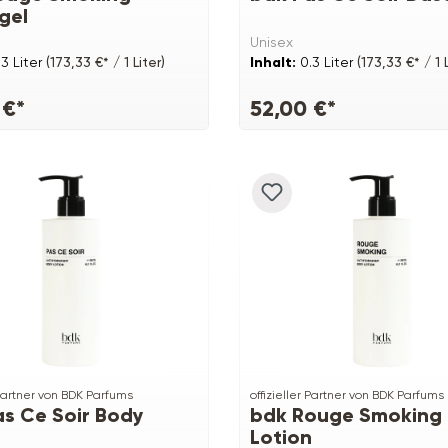
gel
Unisex
.3 Liter
(173,33 €* / 1 Liter)
Inhalt:
0.3 Liter
(173,33 €* / 1 L
 €*
52,00 €*
 Partner von BDK Parfums
offizieller Partner von BDK Parfums
as Ce Soir Body
bdk Rouge Smoking
n
Lotion