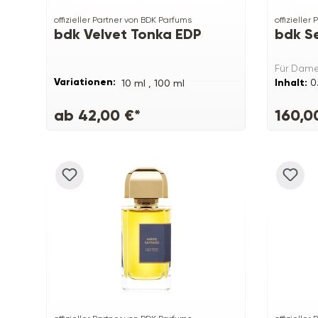
offizieller Partner von BDK Parfums
offizieller
bdk Velvet Tonka EDP
bdk Se
Für Dam
Variationen:
Inhalt:
0
10 ml ,
100 ml
ab 42,00 €*
160,0