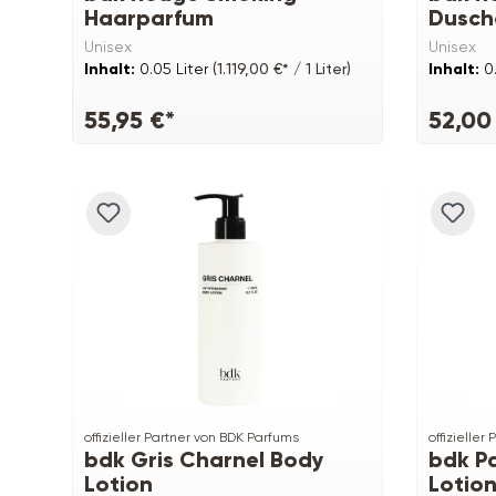
Haarparfum
Dusch
Unisex
Unisex
Inhalt:
0.05 Liter
(1.119,00 €* / 1 Liter)
Inhalt:
0
55,95 €*
52,00
offizieller Partner von BDK Parfums
offizieller
bdk Gris Charnel Body
bdk P
Lotion
Lotio