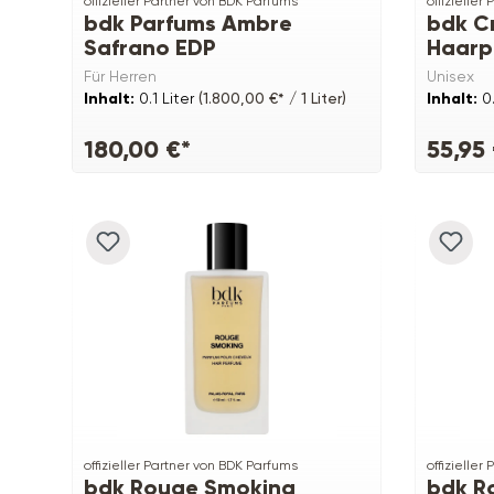
offizieller Partner von BDK Parfums
offizieller
bdk Parfums Ambre
bdk C
Safrano EDP
Haarp
Für Herren
Unisex
Inhalt:
0.1 Liter
(1.800,00 €* / 1 Liter)
Inhalt:
0
180,00 €*
55,95
offizieller Partner von BDK Parfums
offizieller
bdk Rouge Smoking
bdk R