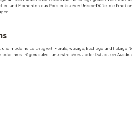
enschen und Momenten aus Paris entstehen Unisex-Düfte, die Emotio
agen.
ms
 und moderne Leichtigkeit. Florale, würzige, fruchtige und holzige 
in oder ihres Trägers stilvoll unterstreichen. Jeder Duft ist ein Ausdr