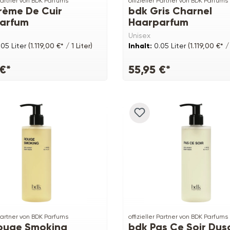
 Partner von BDK Parfums
offizieller Partner von BDK Parfums
rème De Cuir
bdk Gris Charnel
arfum
Haarparfum
Unisex
.05 Liter
(1.119,00 €* / 1 Liter)
Inhalt:
0.05 Liter
(1.119,00 €* / 
 €*
55,95 €*
 Partner von BDK Parfums
offizieller Partner von BDK Parfums
ouge Smoking
bdk Pas Ce Soir Dus