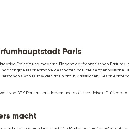
arfumhauptstadt Paris
kreative Freiheit und moderne Eleganz der französischen Parfumkun
nabhängige Nischenmarke geschaffen hat, die zeitgenössische Duft
erständnis von Duft wider, das nicht in klassischen Geschlechterrol
 Welt von BDK Parfums entdecken und exklusive Unisex-Duftkreatio
ers macht
tilgefühl und moderne Duftkunst. Die Marke legt großen Wert auf ho