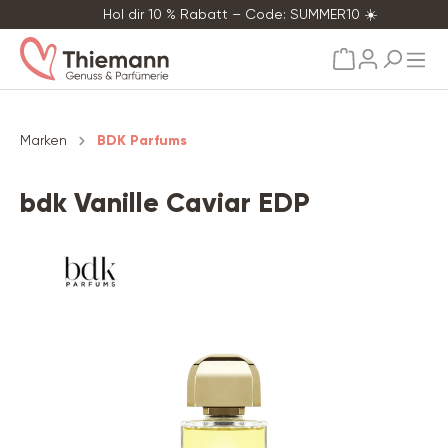
Hol dir 10 % Rabatt – Code: SUMMER10 ☀️
alt springen
Marken
BDK Parfums
bdk Vanille Caviar EDP
Bildergalerie überspringen