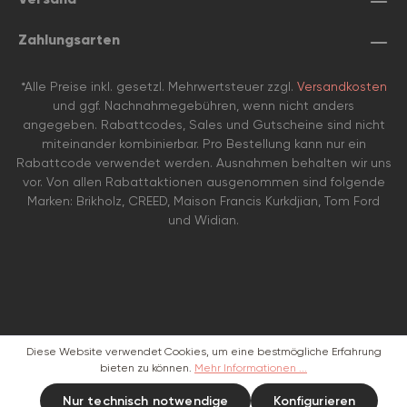
Zahlungsarten
*Alle Preise inkl. gesetzl. Mehrwertsteuer zzgl.
Versandkosten
und ggf. Nachnahmegebühren, wenn nicht anders
angegeben. Rabattcodes, Sales und Gutscheine sind nicht
miteinander kombinierbar. Pro Bestellung kann nur ein
Rabattcode verwendet werden. Ausnahmen behalten wir uns
vor. Von allen Rabattaktionen ausgenommen sind folgende
Marken: Brikholz, CREED, Maison Francis Kurkdjian, Tom Ford
und Widian.
Diese Website verwendet Cookies, um eine bestmögliche Erfahrung
bieten zu können.
Mehr Informationen ...
Nur technisch notwendige
Konfigurieren