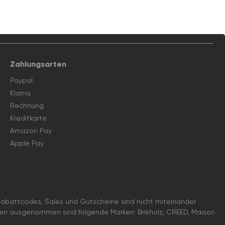
Zahlungsarten
Paypal
Klarna
Rechnung
Kreditkarte
Amazon Pay
Apple Pay
battcodes, Sales und Gutscheine sind nicht miteinander
nen ausgenommen sind folgende Marken: Brikholz, CREED, Maison