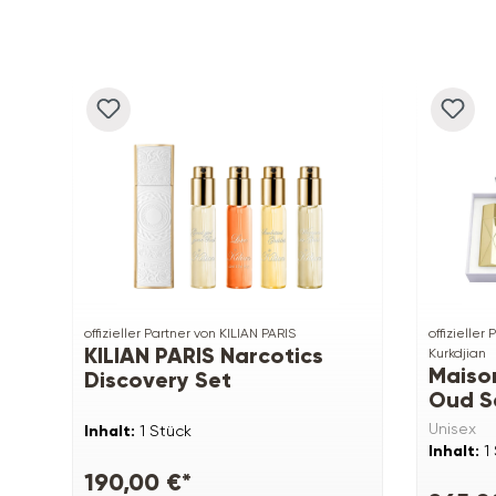
offizieller Partner von KILIAN PARIS
offizieller
KILIAN PARIS Narcotics
Kurkdjian
Maison
Discovery Set
Oud S
Set
Unisex
Inhalt:
1 Stück
Inhalt:
1
190,00 €*