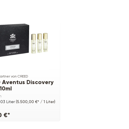
 Partner von CREED
 Aventus Discovery
x10ml
n
.03 Liter
(5.500,00 €* / 1 Liter)
0 €*