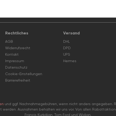
Rechtliches
Versand
AGB
DHL
Widerrufsrecht
DPD
Kontakt
UPS
Impressum
Hermes
Datenschutz
Cookie-Einstellungen
Barrierefreiheit
en
und ggf. Nachnahmegebühren, wenn nicht anders angegeben. Ra
et werden. Ausnahmen behalten wir uns vor. Von allen Rabattaktio
Francis Kurkdjian, Tom Ford und Widian.