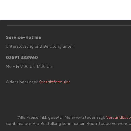
Service-Hotline
Unterstützung und Beratung unter:
03591 388960
Mo - Fr 9:00 bis 17:30 Uhr.
Oder über unser
Kontaktformular
.
*Alle Preise inkl. gesetzl. Mehrwertsteuer zzgl.
Versandkost
kombinierbar. Pro Bestellung kann nur ein Rabattcode verwend