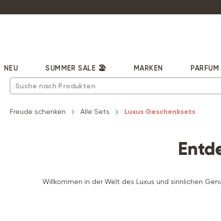
pringen
Zur Hauptnavigation springen
NEU
SUMMER SALE 🏖️
MARKEN
PARFUM
Freude schenken
Alle Sets
Luxus Geschenksets
Entd
Willkommen in der Welt des Luxus und sinnlichen Genu