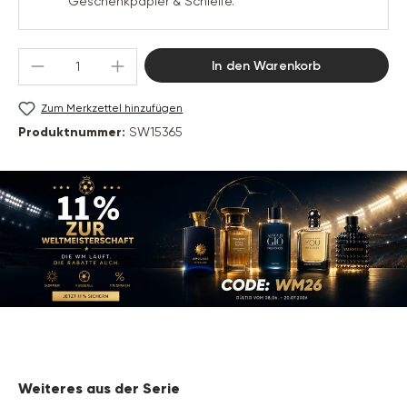
Geschenkpapier & Schleife.
Produkt Anzahl: Gib den gewünschten Wert 
In den Warenkorb
Zum Merkzettel hinzufügen
Produktnummer:
SW15365
Produktgalerie überspringen
Weiteres aus der Serie