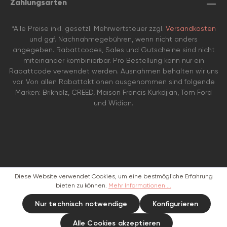
Zahlungsarten
*Alle Preise inkl. gesetzl. Mehrwertsteuer zzgl.
Versandkosten
und ggf. Nachnahmegebühren, wenn nicht anders
angegeben. Rabattcodes, Sales und Gutscheine sind nicht
miteinander kombinierbar. Pro Bestellung kann nur ein
Rabattcode verwendet werden. Ausnahmen behalten wir uns
vor. Von allen Rabattaktionen ausgenommen sind folgende
Marken: Brikholz, CREED, Maison Francis Kurkdjian, Tom Ford
und Widian.
Diese Website verwendet Cookies, um eine bestmögliche Erfahrung
bieten zu können.
Mehr Informationen ...
Nur technisch notwendige
Konfigurieren
Alle Cookies akzeptieren