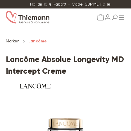
Hol dir 10 % Rabatt – Code: SUMMER10 ☀️
alt springen
Marken
Lancôme
Lancôme Absolue Longevity MD
Intercept Creme
Bildergalerie überspringen