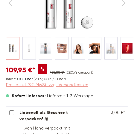
%
109,95 €*
155,00 €*
(29.06% gespart)
Inhalt:
0.05 Liter
(2.199,00 €* / 1 Liter)
Preise inkl. 19% MwSt. zzgl. Versandkosten
Sofort lieferbar:
Lieferzeit 1-3 Werktage
Liebevoll als Geschenk
3,00 €*
verpacken! 🎀
...von Hand verpackt mit