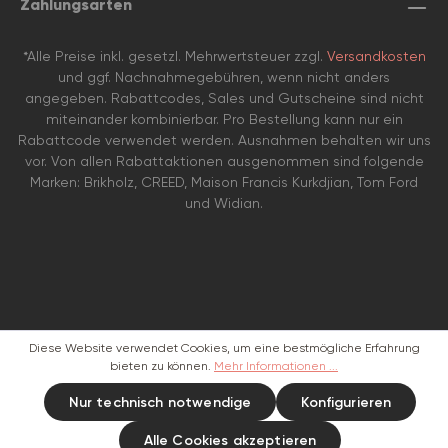
Zahlungsarten
*Alle Preise inkl. gesetzl. Mehrwertsteuer zzgl.
Versandkosten
und ggf. Nachnahmegebühren, wenn nicht anders
angegeben. Rabattcodes, Sales und Gutscheine sind nicht
miteinander kombinierbar. Pro Bestellung kann nur ein
Rabattcode verwendet werden. Ausnahmen behalten wir uns
vor. Von allen Rabattaktionen ausgenommen sind folgende
Marken: Brikholz, CREED, Maison Francis Kurkdjian, Tom Ford
und Widian.
Diese Website verwendet Cookies, um eine bestmögliche Erfahrung
bieten zu können.
Mehr Informationen ...
Nur technisch notwendige
Konfigurieren
Alle Cookies akzeptieren