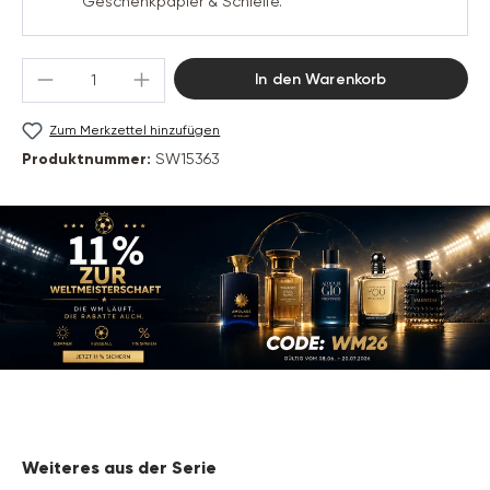
Geschenkpapier & Schleife.
Produkt Anzahl: Gib den gewünschten Wert 
In den Warenkorb
Zum Merkzettel hinzufügen
Produktnummer:
SW15363
Produktgalerie überspringen
Weiteres aus der Serie