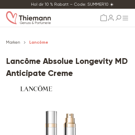
Hol dir 10 % Rabatt – Code: SUMMER10 ☀️
alt springen
Marken
Lancôme
Lancôme Absolue Longevity MD
Anticipate Creme
Bildergalerie überspringen