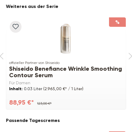
Produktgalerie überspringen
Weiteres aus der Serie
%
offizieller Partner von Shiseido
Shiseido Benefiance Wrinkle Smoothing
Contour Serum
Für Damen
Inhalt:
0.03 Liter
(2.965,00 €* / 1 Liter)
88,95 €*
123,00 €*
Produktgalerie überspringen
Passende Tagescremes