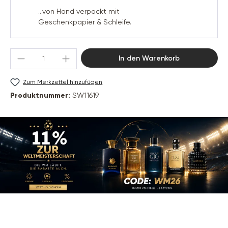
...von Hand verpackt mit
Geschenkpapier & Schleife.
Produkt Anzahl: Gib den gewünschten Wert 
In den Warenkorb
Zum Merkzettel hinzufügen
Produktnummer:
SW11619