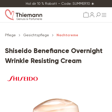
Hol dir 10 % Rabatt – Code: SUMMER10 ☀️
alt springen
Pflege
Gesichtspflege
Nachtcreme
Shiseido Benefiance Overnight
Wrinkle Resisting Cream
Bildergalerie überspringen