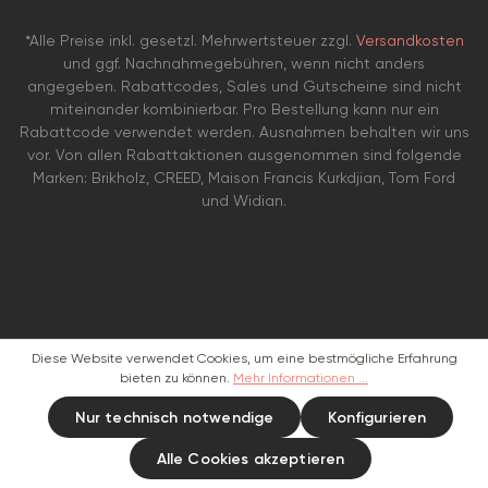
*Alle Preise inkl. gesetzl. Mehrwertsteuer zzgl.
Versandkosten
und ggf. Nachnahmegebühren, wenn nicht anders
angegeben. Rabattcodes, Sales und Gutscheine sind nicht
miteinander kombinierbar. Pro Bestellung kann nur ein
Rabattcode verwendet werden. Ausnahmen behalten wir uns
vor. Von allen Rabattaktionen ausgenommen sind folgende
Marken: Brikholz, CREED, Maison Francis Kurkdjian, Tom Ford
und Widian.
Diese Website verwendet Cookies, um eine bestmögliche Erfahrung
bieten zu können.
Mehr Informationen ...
Nur technisch notwendige
Konfigurieren
Alle Cookies akzeptieren