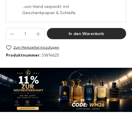
...von Hand verpackt mit
Geschenkpapier & Schleife.
Produkt Anzahl: Gib den gewünschten Wert 
In den Warenkorb
Zum Merkzettel hinzufügen
Produktnummer:
SW14625