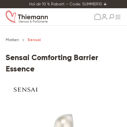
Hol dir 10 % Rabatt – Code: SUMMER10 ☀️
alt springen
Marken
Sensai
Sensai Comforting Barrier
Essence
Bildergalerie überspringen