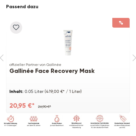
Produktgalerie überspringen
Passend dazu
%
offizieller Partner von Gallinée
Gallinée Face Recovery Mask
Inhalt:
0.05 Liter
(419,00 €* / 1 Liter)
20,95 €*
26,90 €*