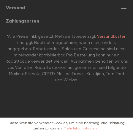
Versand
Zahlungsarten
*Alle Preise inkl. gesetzl. Mehrwertsteuer zzgl.
Versandkosten
und ggf. Nachnahmegebühren, wenn nicht anders
angegeben. Rabattcodes, Sales und Gutscheine sind nicht
miteinander kombinierbar. Pro Bestellung kann nur ein
Rabattcode verwendet werden. Ausnahmen behalten wir uns
vor. Von allen Rabattaktionen ausgenommen sind folgende
Marken: Brikholz, CREED, Maison Francis Kurkdjian, Tom Ford
und Widian.
Diese Website verwendet Cookies, um eine bestmögliche Erfahrung
bieten zu können.
Mehr Informationen ...