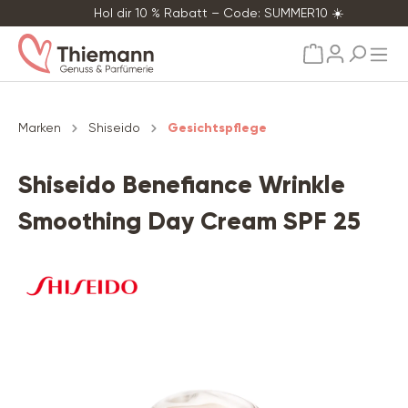
Hol dir 10 % Rabatt – Code: SUMMER10 ☀️
alt springen
Marken
Shiseido
Gesichtspflege
Shiseido Benefiance Wrinkle
Smoothing Day Cream SPF 25
Bildergalerie überspringen