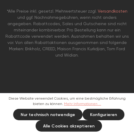
*Alle Preise inkl. gesetzl. Mehrwertsteuer zzgl.
Versandkosten
und ggf. Nachnahmegebühren, wenn nicht anders
angegeben. Rabattcodes, Sales und Gutscheine sind nicht
miteinander kombinierbar. Pro Bestellung kann nur ein
Rabattcode verwendet werden. Ausnahmen behalten wir uns
vor. Von allen Rabattaktionen ausgenommen sind folgende
Marken: Brikholz, CREED, Maison Francis Kurkdjian, Tom Ford
und Widian.
Diese Website verwendet Cookies, um eine bestmögliche Erfahrung
bieten zu können.
Mehr Informationen ...
Nur technisch notwendige
Konfigurieren
Alle Cookies akzeptieren