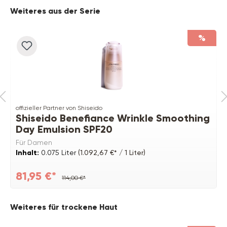
Produktgalerie überspringen
Weiteres aus der Serie
%
offizieller Partner von Shiseido
Shiseido Benefiance Wrinkle Smoothing
Day Emulsion SPF20
Für Damen
Inhalt:
0.075 Liter
(1.092,67 €* / 1 Liter)
81,95 €*
114,00 €*
Produktgalerie überspringen
Weiteres für trockene Haut