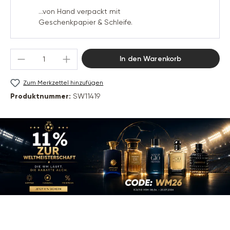
...von Hand verpackt mit
Geschenkpapier & Schleife.
Produkt Anzahl: Gib den gewünschten Wert 
In den Warenkorb
Zum Merkzettel hinzufügen
Produktnummer:
SW11419