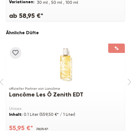
Variationen:
30 ml ,
50 ml ,
100 ml
ab 58,95 €*
Produktgalerie überspringen
Ähnliche Düfte
%
offizieller Partner von Lancôme
Lancôme Les Ô Zenith EDT
Unisex
Inhalt:
0.1 Liter
(559,50 €* / 1 Liter)
55,95 €*
78,95 €*