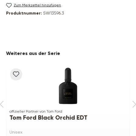
Zum Merkzettel hinzufügen
Produktnummer:
SW13596.3
Produktgalerie überspringen
Weiteres aus der Serie
offizieller Partner von Tom Ford
Tom Ford Black Orchid EDT
Unisex