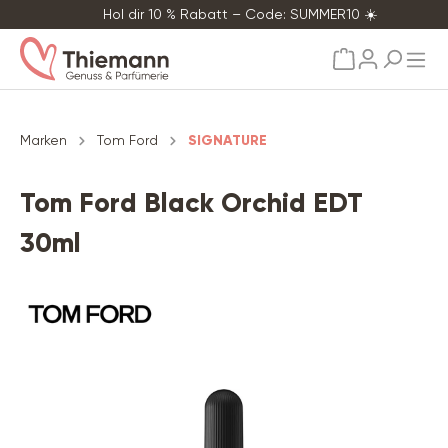
Hol dir 10 % Rabatt – Code: SUMMER10 ☀️
alt springen
Marken
Tom Ford
SIGNATURE
Tom Ford Black Orchid EDT
30ml
Bildergalerie überspringen