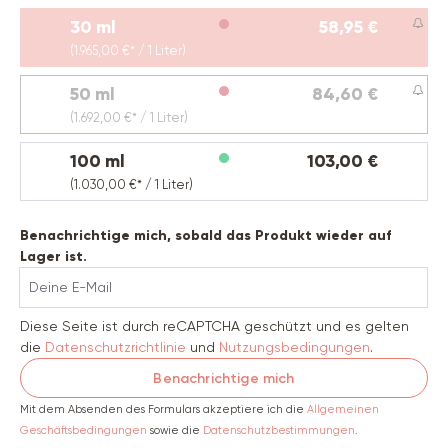
30 ml
58,95 €
(Diese Option ist zurzeit nicht verfügbar.)
(1.965,00 €* / 1 Liter)
50 ml
84,60 €
(Diese Option ist zurzeit nicht verfügbar.)
(1.692,00 €* / 1 Liter)
100 ml
103,00 €
(1.030,00 €* / 1 Liter)
Benachrichtige mich, sobald das Produkt wieder auf
Lager ist.
Deine E-Mail
Diese Seite ist durch reCAPTCHA geschützt und es gelten
die
Datenschutzrichtlinie
und
Nutzungsbedingungen
.
Benachrichtige mich
Mit dem Absenden des Formulars akzeptiere ich die
Allgemeinen
Geschäftsbedingungen
sowie die
Datenschutzbestimmungen
.