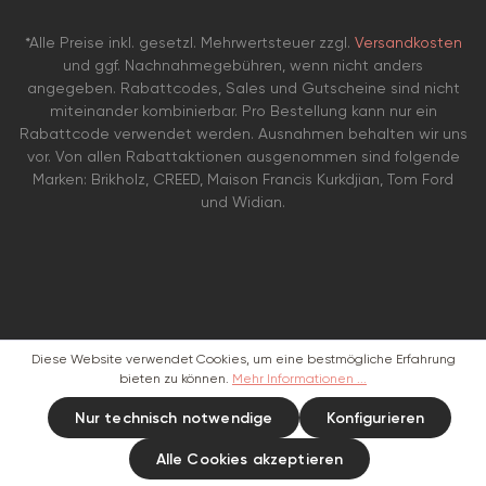
*Alle Preise inkl. gesetzl. Mehrwertsteuer zzgl.
Versandkosten
und ggf. Nachnahmegebühren, wenn nicht anders
angegeben. Rabattcodes, Sales und Gutscheine sind nicht
miteinander kombinierbar. Pro Bestellung kann nur ein
Rabattcode verwendet werden. Ausnahmen behalten wir uns
vor. Von allen Rabattaktionen ausgenommen sind folgende
Marken: Brikholz, CREED, Maison Francis Kurkdjian, Tom Ford
und Widian.
Diese Website verwendet Cookies, um eine bestmögliche Erfahrung
bieten zu können.
Mehr Informationen ...
Nur technisch notwendige
Konfigurieren
Alle Cookies akzeptieren