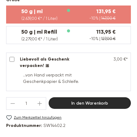
50 g | ml
131,95 €
-10% |
147,00 €
(2.639,00 €* / 1 Liter)
50 g | ml Refill
113,95 €
-10% |
127,00 €
(2.279,00 €* / 1 Liter)
Liebevoll als Geschenk
3,00 €*
verpacken! 🎀
...von Hand verpackt mit
Geschenkpapier & Schleife.
Produkt Anzahl: Gib den gewünschten Wert 
In den Warenkorb
Zum Merkzettel hinzufügen
Produktnummer:
SW14402.2