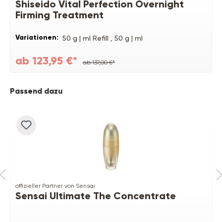
Shiseido Vital Perfection Overnight
Firming Treatment
Variationen:
50 g | ml Refill ,
50 g | ml
ab 123,95 €*
ab 137,00 €*
Produktgalerie überspringen
Passend dazu
offizieller Partner von Sensai
Sensai Ultimate The Concentrate