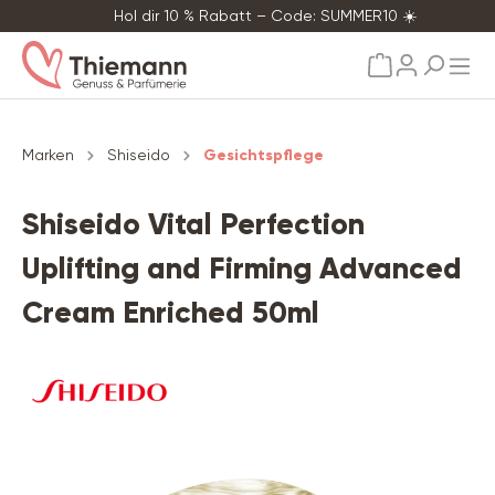
Hol dir 10 % Rabatt – Code: SUMMER10 ☀️
alt springen
Marken
Shiseido
Gesichtspflege
Shiseido Vital Perfection
Uplifting and Firming Advanced
Cream Enriched 50ml
Bildergalerie überspringen