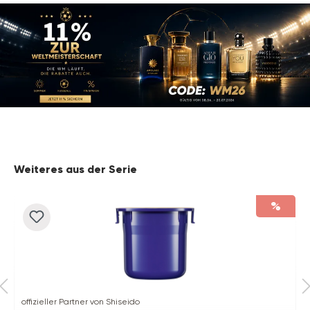
Produktgalerie überspringen
Weiteres aus der Serie
%
offizieller Partner von Shiseido