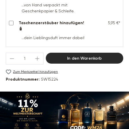
...von Hand verpackt mit
Geschenkpapier & Schleife.
Taschenzerstäuber hinzufügen!
5,95 €*
🧴
...dein Lieblingsduft immer dabei!
Produkt Anzahl: Gib den gewünschten Wert 
In den Warenkorb
Zum Merkzettel hinzufügen
Produktnummer:
SW15224