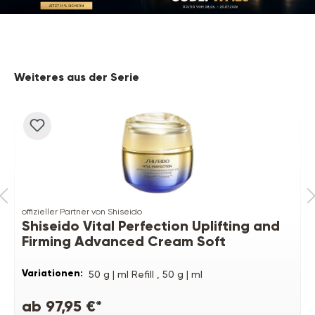
Produktgalerie überspringen
Weiteres aus der Serie
offizieller Partner von Shiseido
Shiseido Vital Perfection Uplifting and
Firming Advanced Cream Soft
Variationen:
50 g | ml Refill ,
50 g | ml
ab 97,95 €*