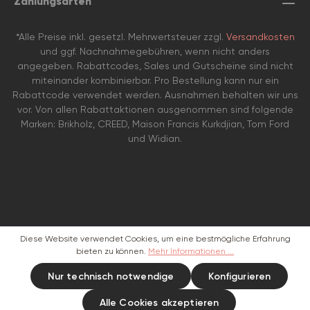
Zahlungsarten
*Alle Preise inkl. gesetzl. Mehrwertsteuer zzgl.
Versandkosten
und ggf. Nachnahmegebühren, wenn nicht anders
angegeben. Rabattcodes, Sales und Gutscheine sind nicht
miteinander kombinierbar. Pro Bestellung kann nur ein
Rabattcode verwendet werden. Ausnahmen behalten wir uns
vor. Von allen Rabattaktionen ausgenommen sind folgende
Marken: Brikholz, CREED, Maison Francis Kurkdjian, Tom Ford
und Widian.
Diese Website verwendet Cookies, um eine bestmögliche Erfahrung
bieten zu können.
Mehr Informationen ...
Nur technisch notwendige
Konfigurieren
Alle Cookies akzeptieren