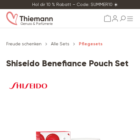
Hol dir 10 % Rabatt – Code: SUMMER10 ☀️
alt springen
Freude schenken
Alle Sets
Pflegesets
Shiseido Benefiance Pouch Set
Bildergalerie überspringen