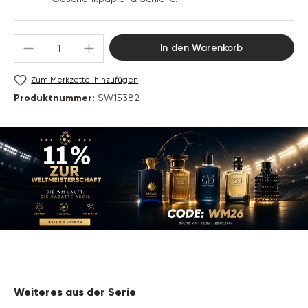
Produkt Anzahl: Gib den gewünschten Wert 
In den Warenkorb
Zum Merkzettel hinzufügen
Produktnummer:
SW15382
Produktgalerie überspringen
Weiteres aus der Serie