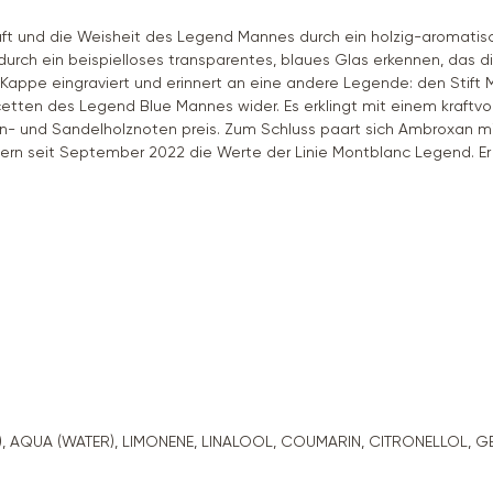
t und die Weisheit des Legend Mannes durch ein holzig-aromatisch
durch ein beispielloses transparentes, blaues Glas erkennen, das di
Kappe eingraviert und erinnert an eine andere Legende: den Stift 
cetten des Legend Blue Mannes wider. Es erklingt mit einem kraftvo
- und Sandelholznoten preis. Zum Schluss paart sich Ambroxan mit 
pern seit September 2022 die Werte der Linie Montblanc Legend. 
 AQUA (WATER), LIMONENE, LINALOOL, COUMARIN, CITRONELLOL, GE