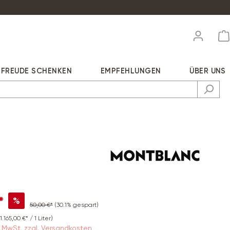
FREUDE SCHENKEN
EMPFEHLUNGEN
ÜBER UNS
*
%
50,00 €*
(30.1% gespart)
(1.165,00 €* / 1 Liter)
9% MwSt. zzgl. Versandkosten