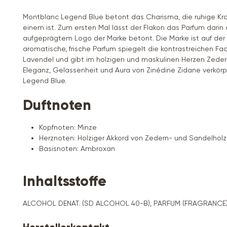
Montblanc Legend Blue betont das Charisma, die ruhige Kraf
einem ist. Zum ersten Mal lässt der Flakon das Parfum darin 
aufgeprägtem Logo der Marke betont. Die Marke ist auf der 
aromatische, frische Parfum spiegelt die kontrastreichen Fa
Lavendel und gibt im holzigen und maskulinen Herzen Zedern
Eleganz, Gelassenheit und Aura von Zinédine Zidane verkör
Legend Blue.
Duftnoten
Kopfnoten: Minze
Herznoten: Holziger Akkord von Zedern- und Sandelholz
Basisnoten: Ambroxan
Inhaltsstoffe
ALCOHOL DENAT. (SD ALCOHOL 40-B), PARFUM (FRAGRANCE),