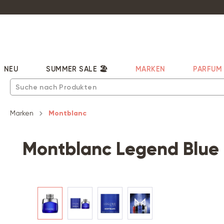
pringen
Zur Hauptnavigation springen
NEU
SUMMER SALE 🏖️
MARKEN
PARFUM
Marken
Montblanc
Montblanc Legend Blue
Bildergalerie überspringen