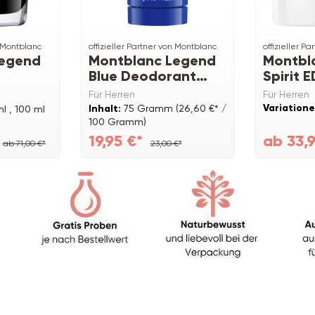
n Montblanc
offizieller Partner von Montblanc
offizieller P
Legend
Montblanc Legend
Montbl
Blue Deodorant
Spirit 
Stick
Für Herren
Für Herren
Variatione
Inhalt:
75 Gramm
(26,60 €* /
l ,
100 ml
100 Gramm)
19,95 €*
ab 33,
ab 71,00 €*
23,00 €*