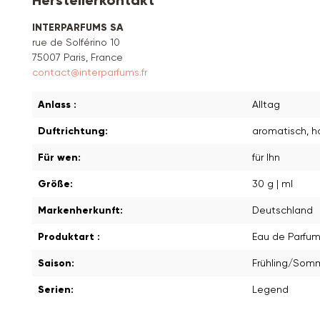
Herstellerkontakt
INTERPARFUMS SA
rue de Solférino 10
75007 Paris, France
contact@interparfums.fr
Anlass :
Alltag
Duftrichtung:
aromatisch
, h
Für wen:
für Ihn
Größe:
30 g | ml
Markenherkunft:
Deutschland
Produktart :
Eau de Parfu
Saison:
Frühling/Som
Serien:
Legend