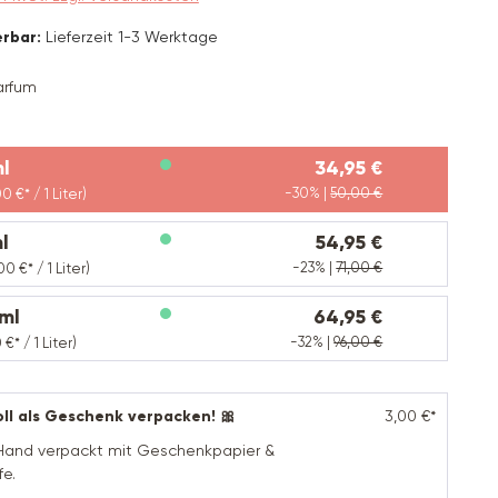
erbar:
Lieferzeit 1-3 Werktage
arfum
swählen
l
34,95 €
-30% |
50,00 €
00 €* / 1 Liter)
l
54,95 €
-23% |
71,00 €
00 €* / 1 Liter)
ml
64,95 €
-32% |
96,00 €
 €* / 1 Liter)
ll als Geschenk verpacken! 🎀
3,00 €*
n Hand verpackt mit Geschenkpapier &
fe.