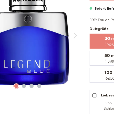
Sofort lief
EDP: Eau de P
au
Duftgröße
30 m
(1.165,
50 m
(1.099,
100 
(649,50
Liebevo
...vo
Schlei