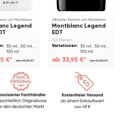
artner von Montblanc
offizieller Partner von Montblanc
anc Legend
Montblanc Legend
EDT
EDT
Für Herren
n:
Variationen:
30 ml ,
50 ml ,
30 ml ,
50 ml ,
100 ml
100 ml
95 €*
ab 33,95 €*
ab 47,00 €*
ab 47,00 €*