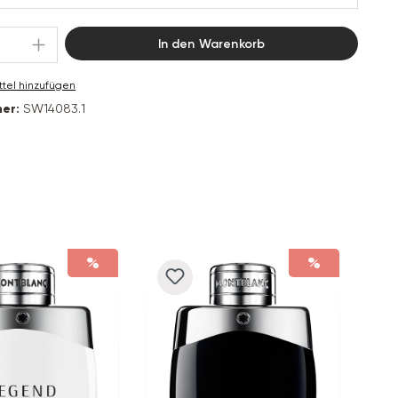
Anzahl: Gib den gewünschten Wert ein od
In den Warenkorb
tel hinzufügen
er:
SW14083.1
%
%