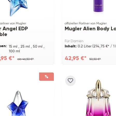
 Partner von Mugler
offizieller Partner von Mugler
r Angel EDP
Mugler Alien Body L
able
Für Damen
nen:
Inhalt:
0.2 Liter
(214,75 €* / 1 
15 ml ,
25 ml ,
50 ml ,
100 ml
,95 €*
42,95 €*
ab 46,50 €*
50,50 €*
%