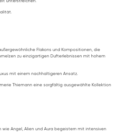
it unterstreichen.
lität.
, außergewöhnliche Flakons und Kompositionen, die
hmelzen zu einzigartigen Dufterlebnissen mit hohem
 Luxus mit einem nachhaltigeren Ansatz.
merie Thiemann eine sorgfältig ausgewählte Kollektion
 wie Angel, Alien und Aura begeistern mit intensiven