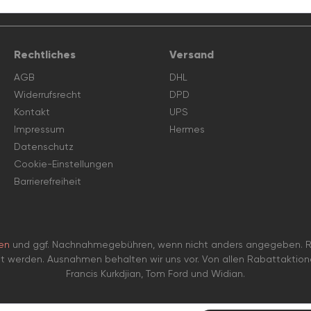
Rechtliches
Versand
AGB
DHL
Widerrufsrecht
DPD
Kontakt
UPS
Impressum
Hermes
Datenschutz
Cookie-Einstellungen
Barrierefreiheit
en
und ggf. Nachnahmegebühren, wenn nicht anders angegeben. Ra
et werden. Ausnahmen behalten wir uns vor. Von allen Rabattaktio
Francis Kurkdjian, Tom Ford und Widian.