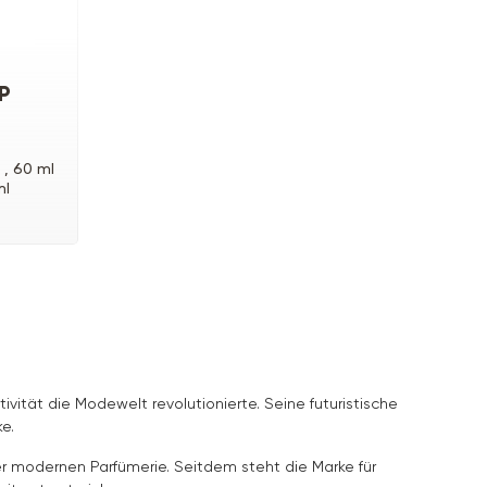
DP
 ,
60 ml
ml
vität die Modewelt revolutionierte. Seine futuristische
e.
r modernen Parfümerie. Seitdem steht die Marke für