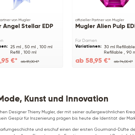
 Partner von Mugler
offizieller Partner von Mugler
 Angel Stellar EDP
Mugler Alien Pulp E
en
Für Damen
nen:
Variationen:
25 ml ,
50 ml ,
100 ml
30 ml Refillable
Refill ,
100 ml
Refillable ,
90 
Refillable
,95 €*
ab 58,95 €*
ab 81,00 €*
ab 74,00 €*
Mode, Kunst und Innovation
n Designer Thierry Mugler, der mit seiner außergewöhnlichen Kreati
in Gespür für Inszenierung prägen bis heute die Identität der Mark
r Parfumgeschichte und erschuf einen der ersten Gourmand-Düfte de