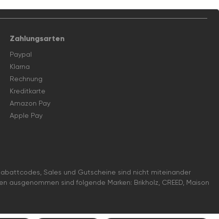
Zahlungsarten
Paypal
Klarna
Rechnung
Kreditkarte
Amazon Pay
Apple Pay
battcodes, Sales und Gutscheine sind nicht miteinander
nen ausgenommen sind folgende Marken: Brikholz, CREED, Maison