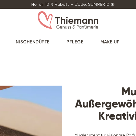
Hol dir 10 % Rabatt – Code: SUMMER10 ☀️
NISCHENDÜFTE
PFLEGE
MAKE UP
Mu
Außergewöhn
Kreativ
Mugler steht für visionäre Pa