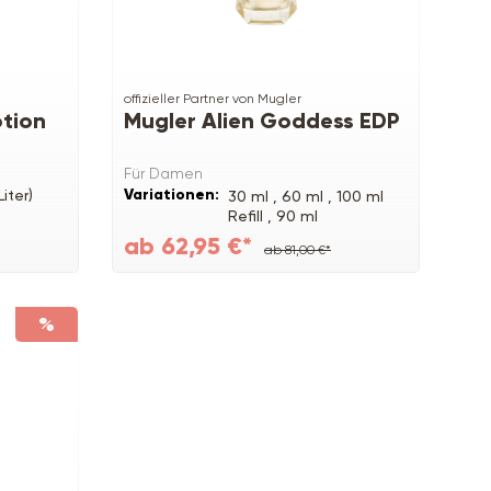
offizieller Partner von Mugler
otion
Mugler Alien Goddess EDP
Für Damen
Variationen:
Liter)
30 ml ,
60 ml ,
100 ml
Refill ,
90 ml
ab 62,95 €*
ab 81,00 €*
%