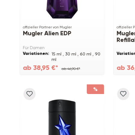
offizieller Partner von Mugler
offizieller
Mugler Alien EDP
Mugle
Refill
Für Damen
Variationen:
Variatio
15 ml ,
30 ml ,
60 ml ,
90
ml
ab 38,95 €*
ab 36
ab 46,90 €*
%