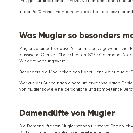
mutige Duftkreationen, innovative Kompositionen und un
In der Parfümerie Thiemann entdeckst du die faszinierende
Was Mugler so besonders m
Mugler verbindet kreative Vision mit außergewöhnlicher P
klassische Grenzen überschreiten. Süße Gourmand-Noten,
Wiedererkennungswert.
Besonders die Möglichkeit des Nachfüllens vieler Mugler 
Wer auf der Suche nach einem unverwechselbaren Designe
von Mugler sowie eine persönliche und kompetente Bera
Damendüfte von Mugler
Die Damendüfte von Mugler stehen für starke Persönlichke
Duftsignaturen, die sofort wiedererkennbar sind.