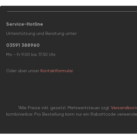
Service-Hotline
Unterstützung und Beratung unter:
03591 388960
Mo - Fr 9:00 bis 17:30 Uhr.
Oder über unser
Kontaktformular
.
*Alle Preise inkl. gesetzl. Mehrwertsteuer zzgl.
Versandkost
kombinierbar. Pro Bestellung kann nur ein Rabattcode verwend