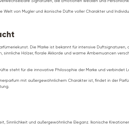
verwechselbare Signaturen, die Emotionen wecken und Persönlichke
 Welt von Mugler und ikonische Düfte voller Charakter und Individua
acht
arfümeriekunst. Die Marke ist bekannt für intensive Duftsignaturen
 sinnliche Hölzer, florale Akkorde und warme Ambernuancen versc
Düfte steht für die innovative Philosophie der Marke und verbindet
rparfum mit außergewöhnlichem Charakter ist, findet in der Parfü
tung.
it, Sinnlichkeit und außergewöhnliche Eleganz. Ikonische Kreationen