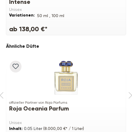
Intense
Unisex
Variationen:
50 ml ,
100 ml
ab 138,00 €*
Produktgalerie überspringen
Ähnliche Düfte
offizieller Partner von Roja Parfums
Roja Oceania Parfum
Unisex
Inhalt:
0.05 Liter
(8.000,00 €* / 1 Liter)