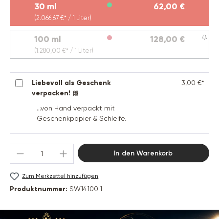
30 ml
62,00 €
(2.066,67 €* / 1 Liter)
100 ml
128,00 €
(Diese Option ist zurzeit nicht verfügbar.)
(1.280,00 €* / 1 Liter)
Liebevoll als Geschenk
3,00 €*
verpacken! 🎀
...von Hand verpackt mit
Geschenkpapier & Schleife.
Produkt Anzahl: Gib den gewünschten Wert 
In den Warenkorb
Zum Merkzettel hinzufügen
Produktnummer:
SW14100.1