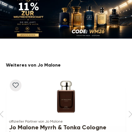
Produktgalerie überspringen
Weiteres von Jo Malone
offizieller Partner von Jo Malone
Jo Malone Myrrh & Tonka Cologne