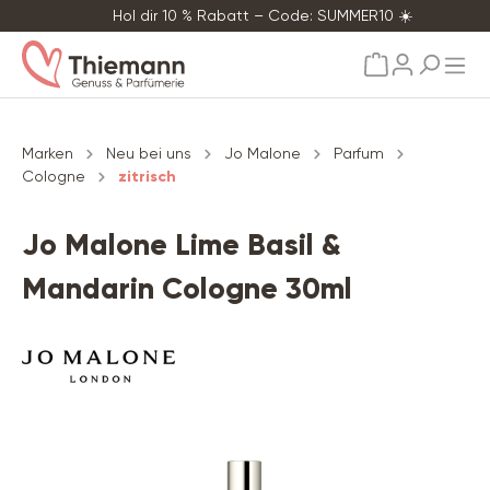
Hol dir 10 % Rabatt – Code: SUMMER10 ☀️
alt springen
Marken
Neu bei uns
Jo Malone
Parfum
Cologne
zitrisch
Jo Malone Lime Basil &
Mandarin Cologne 30ml
Bildergalerie überspringen