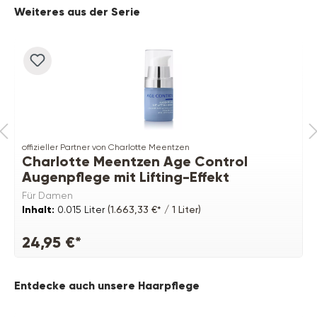
Produktgalerie überspringen
Weiteres aus der Serie
offizieller Partner von Charlotte Meentzen
Charlotte Meentzen Age Control
Augenpflege mit Lifting-Effekt
Für Damen
Inhalt:
0.015 Liter
(1.663,33 €* / 1 Liter)
24,95 €*
Produktgalerie überspringen
Entdecke auch unsere Haarpflege