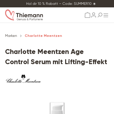
Hol dir 10 % Rabatt – Code: SUMMER10 ☀️
alt springen
Marken
Charlotte Meentzen
Charlotte Meentzen Age
Control Serum mit Lifting-Effekt
Bildergalerie überspringen