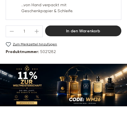
...von Hand verpackt mit
Geschenkpapier & Schleife.
Produkt Anzahl: Gib den gewünschten Wert 
In den Warenkorb
Zum Merkzettel hinzufügen
Produktnummer:
5021282