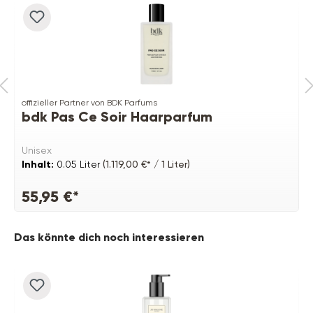
offizieller Partner von BDK Parfums
bdk Pas Ce Soir Haarparfum
Unisex
Inhalt:
0.05 Liter
(1.119,00 €* / 1 Liter)
55,95 €*
Produktgalerie überspringen
Das könnte dich noch interessieren