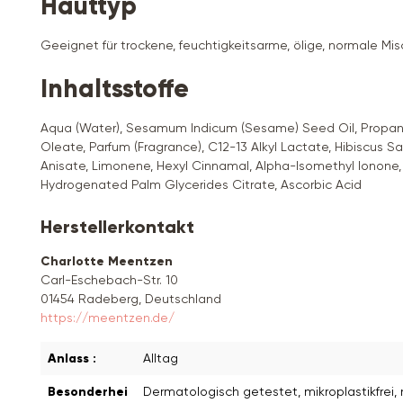
Hauttyp
Geeignet für trockene, feuchtigkeitsarme, ölige, normale Mis
Inhaltsstoffe
Aqua (Water), Sesamum Indicum (Sesame) Seed Oil, Propane
Oleate, Parfum (Fragrance), C12-13 Alkyl Lactate, Hibiscus 
Anisate, Limonene, Hexyl Cinnamal, Alpha-Isomethyl Ionone, A
Hydrogenated Palm Glycerides Citrate, Ascorbic Acid
Herstellerkontakt
Charlotte Meentzen
Carl-Eschebach-Str. 10
01454 Radeberg, Deutschland
https://meentzen.de/
Anlass :
Alltag
Besonderhei
Dermatologisch getestet
, mikroplastikfrei
,