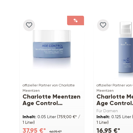
Produktgalerie überspringen
%
offizieller Partner von Charlotte
offizieller Partner von
Meentzen
Meentzen
Charlotte Meentzen
Charlotte M
Age Control
Age Control
Perfektionierende
Gesichtston
Für Damen
Tagespflege
Inhalt:
0.05 Liter
(759,00 €* /
Inhalt:
0.125 Liter
1 Liter)
1 Liter)
37,95 €*
16,95 €*
46,95 €*