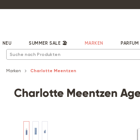
pringen
Zur Hauptnavigation springen
NEU
SUMMER SALE 🏖️
MARKEN
PARFUM
Marken
Charlotte Meentzen
Charlotte Meentzen Age
Bildergalerie überspringen