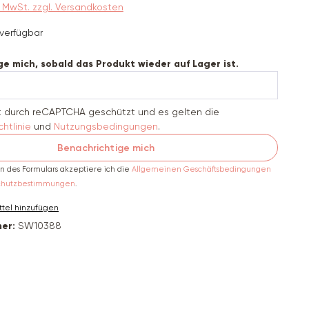
9% MwSt. zzgl. Versandkosten
verfügbar
e mich, sobald das Produkt wieder auf Lager ist.
st durch reCAPTCHA geschützt und es gelten die
htlinie
und
Nutzungsbedingungen
.
Benachrichtige mich
 des Formulars akzeptiere ich die
Allgemeinen Geschäftsbedingungen
chutzbestimmungen
.
tel hinzufügen
er:
SW10388