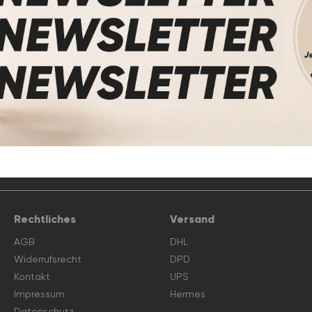
Rechtliches
Versand
AGB
DHL
Widerrufsrecht
DPD
Kontakt
UPS
Impressum
Hermes
Datenschutz