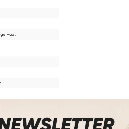
lige Haut
d