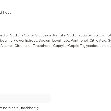
chhaut.
diol, Sodium Coco-Glucoside Tartrate, Sodium Lauroyl Sarcosinate
Sabdariffa Flower Extract, Sodium Levulinate, Panthenol, Citric Ac
lcohol, Citronellol, Tocopherol, Caprylic/Capric Triglyceride, Lina
 mineralölfrei
, nachhaltig
,