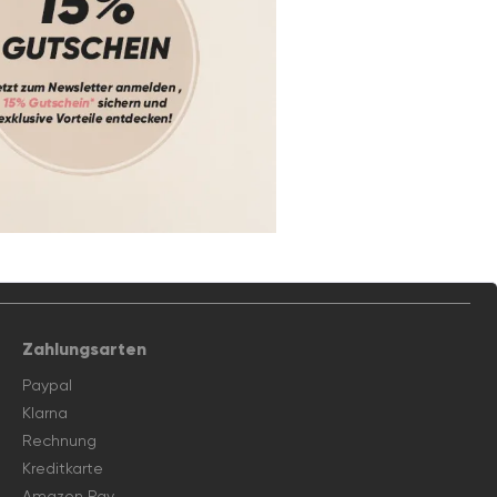
Zahlungsarten
Paypal
Klarna
Rechnung
Kreditkarte
Amazon Pay