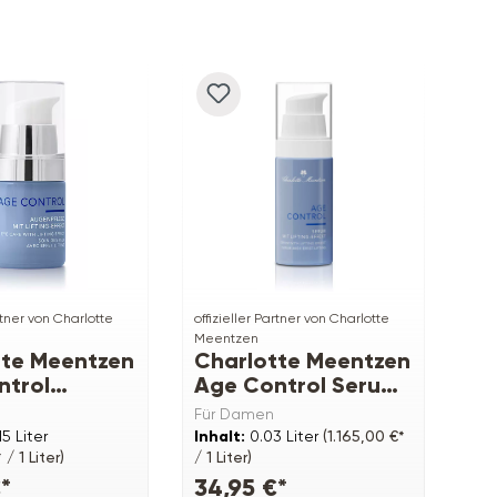
artner von Charlotte
offizieller Partner von Charlotte
Meentzen
tte Meentzen
Charlotte Meentzen
ntrol
Age Control Serum
flege mit
mit Lifting-Effekt
Für Damen
Effekt
15 Liter
Inhalt:
0.03 Liter
(1.165,00 €*
 / 1 Liter)
/ 1 Liter)
*
34,95 €*