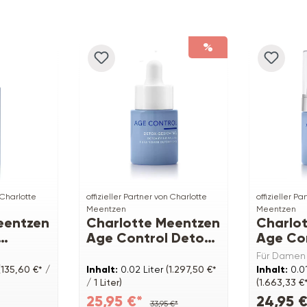
%
 Charlotte
offizieller Partner von Charlotte
offizieller P
Meentzen
Meentzen
eentzen
Charlotte Meentzen
Charlo
Age Control Detox-
Age Co
ic
Gesichtsöl
Augenp
Für Damen
Lifting-
(135,60 €* /
Inhalt:
0.02 Liter
(1.297,50 €*
Inhalt:
0.0
/ 1 Liter)
(1.663,33 €*
25,95 €*
24,95 €
33,95 €*