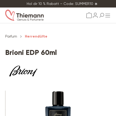
Hol dir 10 % Rabatt – Code: SUMMER10 ☀️
alt springen
Parfum
Herrendüfte
Brioni EDP 60ml
Bildergalerie überspringen