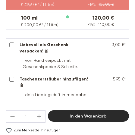
-19% |
105,00 €
(1.416,67 €* / 1 Liter)
100 ml
120,00 €
-14% |
140,00 €
(1.200,00 €* / 1 Liter)
Liebevoll als Geschenk
3,00 €*
verpacken! 🎀
...von Hand verpackt mit
Geschenkpapier & Schleife.
Taschenzerstäuber hinzufügen!
5,95 €*
🧴
...dein Lieblingsduft immer dabei!
Produkt Anzahl: Gib den gewünschten Wert 
In den Warenkorb
Zum Merkzettel hinzufügen