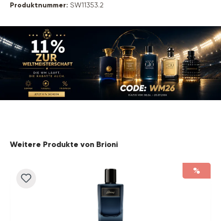
Produktnummer:
SW11353.2
Produktgalerie überspringen
Weitere Produkte von Brioni
%