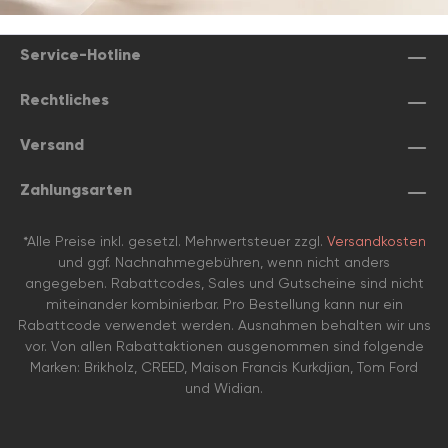
Service-Hotline
Rechtliches
Versand
Zahlungsarten
*Alle Preise inkl. gesetzl. Mehrwertsteuer zzgl.
Versandkosten
und ggf. Nachnahmegebühren, wenn nicht anders
angegeben. Rabattcodes, Sales und Gutscheine sind nicht
miteinander kombinierbar. Pro Bestellung kann nur ein
Rabattcode verwendet werden. Ausnahmen behalten wir uns
vor. Von allen Rabattaktionen ausgenommen sind folgende
Marken: Brikholz, CREED, Maison Francis Kurkdjian, Tom Ford
und Widian.