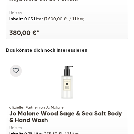
Unisex
Inhalt:
0.05 Liter
(7.600,00 €* / 1 Liter)
380,00 €*
Produktgalerie überspringen
Das könnte dich noch interessieren
offizieller Partner von Jo Malone
Jo Malone Wood Sage & Sea Salt Body
& Hand Wash
Unisex
Inhalt:
0.25 Liter
(175,80 €* / 1 Liter)