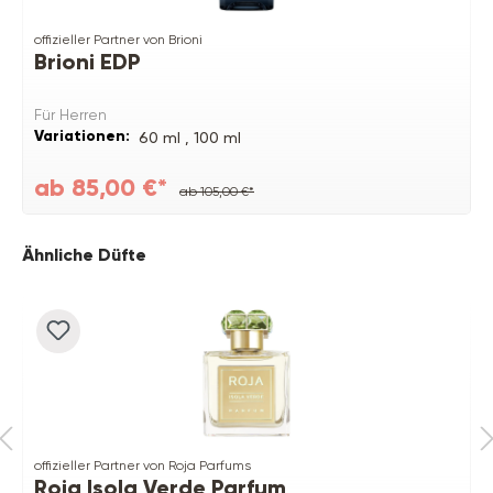
offizieller Partner von Brioni
Brioni EDP
Für Herren
Variationen:
60 ml ,
100 ml
ab 85,00 €*
ab 105,00 €*
Produktgalerie überspringen
Ähnliche Düfte
offizieller Partner von Roja Parfums
Roja Isola Verde Parfum