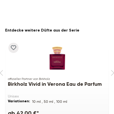
Produktgalerie überspringen
Entdecke weitere Düfte aus der Serie
offizieller Partner von Birkholz
Birkholz Vivid in Verona Eau de Parfum
Unisex
Variationen:
10 ml ,
50 ml ,
100 ml
ab 42,00 €*