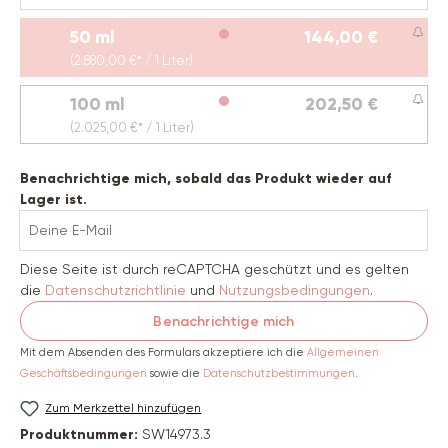
50 ml
144,00 €
(Diese Option ist zurzeit nicht verfügbar.)
(2.880,00 €* / 1 Liter)
100 ml
202,50 €
(Diese Option ist zurzeit nicht verfügbar.)
(2.025,00 €* / 1 Liter)
Benachrichtige mich, sobald das Produkt wieder auf
Lager ist.
Deine E-Mail
Diese Seite ist durch reCAPTCHA geschützt und es gelten
die
Datenschutzrichtlinie
und
Nutzungsbedingungen
.
Benachrichtige mich
Mit dem Absenden des Formulars akzeptiere ich die
Allgemeinen
Geschäftsbedingungen
sowie die
Datenschutzbestimmungen
.
Zum Merkzettel hinzufügen
Produktnummer:
SW14973.3