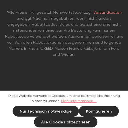
*Alle Preise inkl. gesetzl. Mehrwertsteuer zzgl.
Versandkosten
und ggf. Nachnahmegebühren, wenn nicht anders
angegeben. Rabattcodes, Sales und Gutscheine sind nicht
miteinander kombinierbar. Pro Bestellung kann nur ein
Rabattcode verwendet werden. Ausnahmen behalten wir uns
vor. Von allen Rabattaktionen ausgenommen sind folgende
Marken: Brikholz, CREED, Maison Francis Kurkdjian, Tom Ford
und Widian.
Diese Website verwendet Cookies, um eine bestmögliche Erfahrung
bieten zu können.
Mehr Informationen ...
Nur technisch notwendige
Konfigurieren
Alle Cookies akzeptieren