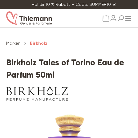
Hol dir 10 % Rabatt – Code: SUMMER10 ☀️
alt springen
Marken
Birkholz
Birkholz Tales of Torino Eau de
Parfum 50ml
Bildergalerie überspringen