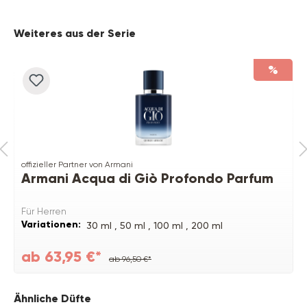
Produktgalerie überspringen
Weiteres aus der Serie
%
offizieller Partner von Armani
Armani Acqua di Giò Profondo Parfum
Für Herren
Variationen:
30 ml ,
50 ml ,
100 ml ,
200 ml
ab 63,95 €*
ab 96,50 €*
Produktgalerie überspringen
Ähnliche Düfte