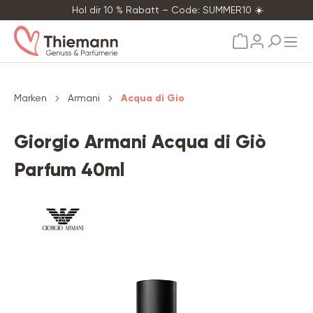
Hol dir 10 % Rabatt – Code: SUMMER10 ☀️
alt springen
Marken
Armani
Acqua di Gio
Giorgio Armani Acqua di Giò
Parfum 40ml
Bildergalerie überspringen