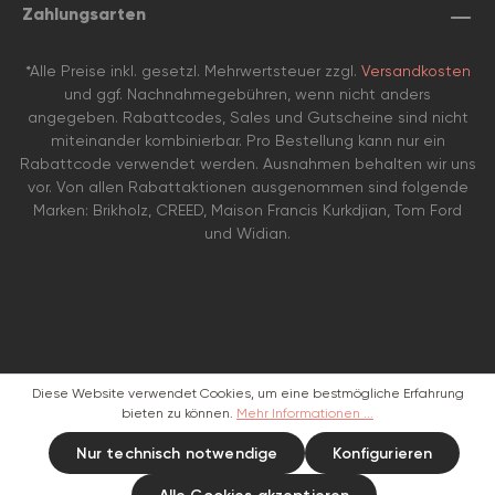
Zahlungsarten
*Alle Preise inkl. gesetzl. Mehrwertsteuer zzgl.
Versandkosten
und ggf. Nachnahmegebühren, wenn nicht anders
angegeben. Rabattcodes, Sales und Gutscheine sind nicht
miteinander kombinierbar. Pro Bestellung kann nur ein
Rabattcode verwendet werden. Ausnahmen behalten wir uns
vor. Von allen Rabattaktionen ausgenommen sind folgende
Marken: Brikholz, CREED, Maison Francis Kurkdjian, Tom Ford
und Widian.
Diese Website verwendet Cookies, um eine bestmögliche Erfahrung
bieten zu können.
Mehr Informationen ...
Nur technisch notwendige
Konfigurieren