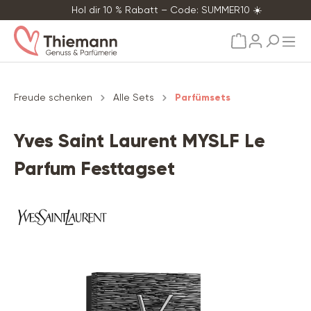
Hol dir 10 % Rabatt – Code: SUMMER10 ☀️
alt springen
Freude schenken
Alle Sets
Parfümsets
Yves Saint Laurent MYSLF Le
Parfum Festtagset
Bildergalerie überspringen