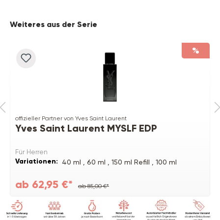
Produktgalerie überspringen
Weiteres aus der Serie
%
offizieller Partner von Yves Saint Laurent
Yves Saint Laurent MYSLF EDP
Für Herren
Variationen:
40 ml ,
60 ml ,
150 ml Refill ,
100 ml
ab 62,95 €*
ab 85,00 €*