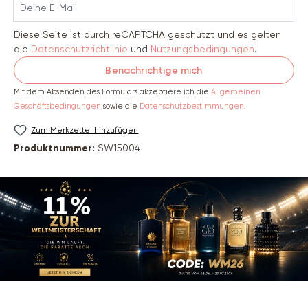
Deine E-Mail
Diese Seite ist durch reCAPTCHA geschützt und es gelten
die
Datenschutzrichtlinie
und
Nutzungsbedingungen
.
Benachrichtige mich
Mit dem Absenden des Formulars akzeptiere ich die
Allgemeinen
Geschäftsbedingungen
sowie die
Datenschutzbestimmungen
.
Zum Merkzettel hinzufügen
Produktnummer:
SW15004