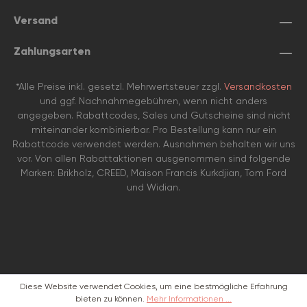
Versand
Zahlungsarten
*Alle Preise inkl. gesetzl. Mehrwertsteuer zzgl.
Versandkosten
und ggf. Nachnahmegebühren, wenn nicht anders
angegeben. Rabattcodes, Sales und Gutscheine sind nicht
miteinander kombinierbar. Pro Bestellung kann nur ein
Rabattcode verwendet werden. Ausnahmen behalten wir uns
vor. Von allen Rabattaktionen ausgenommen sind folgende
Marken: Brikholz, CREED, Maison Francis Kurkdjian, Tom Ford
und Widian.
Diese Website verwendet Cookies, um eine bestmögliche Erfahrung
bieten zu können.
Mehr Informationen ...