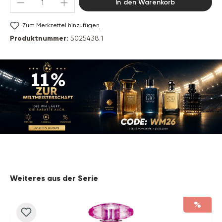
In den Warenkorb
Zum Merkzettel hinzufügen
Produktnummer:
5025438.1
Produktgalerie überspringen
Weiteres aus der Serie
%