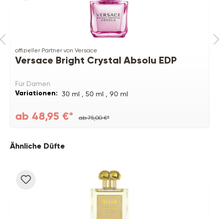
offizieller Partner von Versace
Versace Bright Crystal Absolu EDP
Für Damen
Variationen:
30 ml ,
50 ml ,
90 ml
ab 48,95 €*
ab 75,00 €*
Produktgalerie überspringen
Ähnliche Düfte