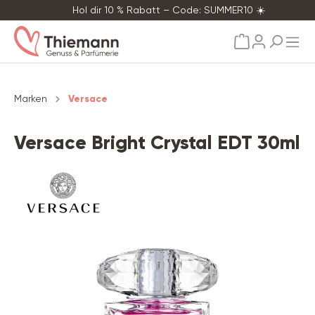
Hol dir 10 % Rabatt – Code: SUMMER10 ☀️
alt springen
Marken
Versace
Versace Bright Crystal EDT 30ml
Bildergalerie überspringen