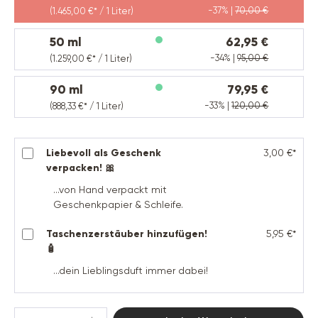
-37% |
70,00 €
(1.465,00 €* / 1 Liter)
50 ml
62,95 €
-34% |
95,00 €
(1.259,00 €* / 1 Liter)
90 ml
79,95 €
-33% |
120,00 €
(888,33 €* / 1 Liter)
Liebevoll als Geschenk
3,00 €*
verpacken! 🎀
...von Hand verpackt mit
Geschenkpapier & Schleife.
Taschenzerstäuber hinzufügen!
5,95 €*
🧴
...dein Lieblingsduft immer dabei!
Produkt Anzahl: Gib den gewünschten Wert 