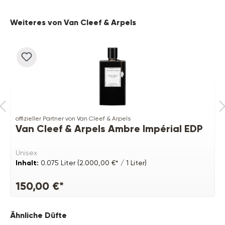
Produktgalerie überspringen
Weiteres von Van Cleef & Arpels
offizieller Partner von Van Cleef & Arpels
Van Cleef & Arpels Ambre Impérial EDP
Unisex
Inhalt:
0.075 Liter
(2.000,00 €* / 1 Liter)
150,00 €*
Produktgalerie überspringen
Ähnliche Düfte