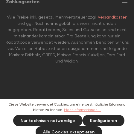
Zahlungsarten
*Alle Preise inkl. gesetzl. Mehrwertsteuer zzgl.
Versandkosten
und ggf. Nachnahmegebühren, wenn nicht anders
angegeben. Rabattcodes, Sales und Gutscheine sind nicht
miteinander kombinierbar. Pro Bestellung kann nur ein
Rabattcode verwendet werden. Ausnahmen behalten wir uns
vor. Von allen Rabattaktionen ausgenommen sind folgende
Marken: Brikholz, CREED, Maison Francis Kurkdjian, Tom Ford
und Widian.
Diese Website verwendet Cookies, um eine bestmögliche Erfahrung
bieten zu können.
Mehr Informationen ...
Nur technisch notwendige
Konfigurieren
Alle Cookies akzeptieren