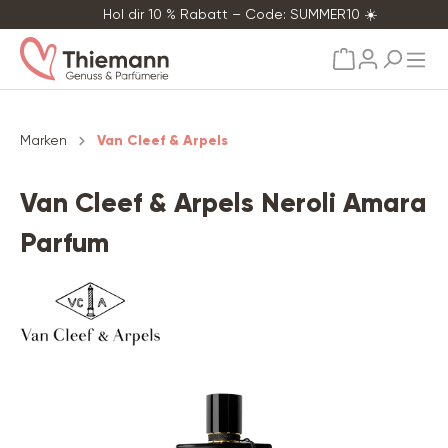
Hol dir 10 % Rabatt – Code: SUMMER10 ☀️
alt springen
Marken
Van Cleef & Arpels
Van Cleef & Arpels Neroli Amara
Parfum
Bildergalerie überspringen