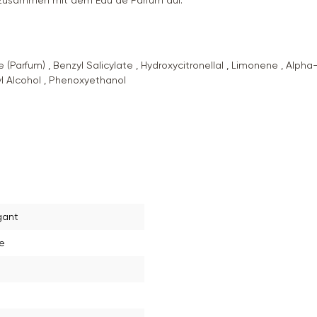
y zusammen mit dem Eau de Parfum auf.
(Parfum) , Benzyl Salicylate , Hydroxycitronellal , Limonene , Alpha-
myl Alcohol , Phenoxyethanol
egant
e