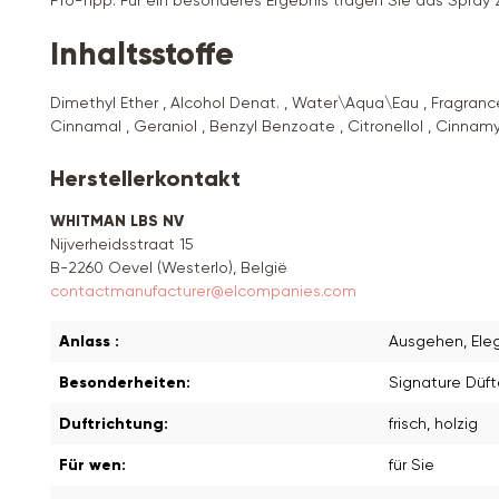
Pro-Tipp: Für ein besonderes Ergebnis tragen Sie das Spra
Inhaltsstoffe
Dimethyl Ether , Alcohol Denat. , Water\Aqua\Eau , Fragrance 
Cinnamal , Geraniol , Benzyl Benzoate , Citronellol , Cinna
Herstellerkontakt
WHITMAN LBS NV
Nijverheidsstraat 15
B-2260 Oevel (Westerlo), België
contactmanufacturer@elcompanies.com
Anlass :
Ausgehen
, El
Besonderheiten:
Signature Düft
Duftrichtung:
frisch
, holzig
Für wen:
für Sie