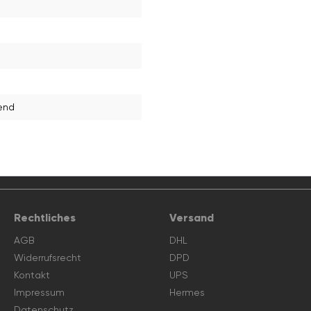
lend
Rechtliches
Versand
AGB
DHL
Widerrufsrecht
DPD
Kontakt
UPS
Impressum
Hermes
Datenschutz