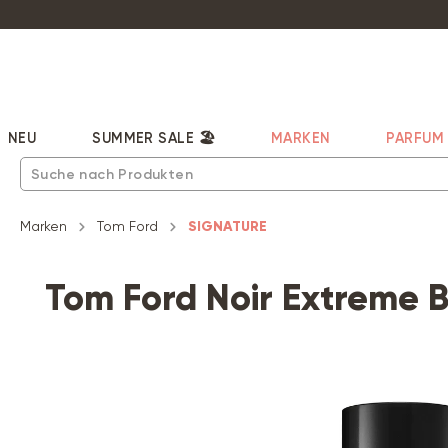
pringen
Zur Hauptnavigation springen
NEU
SUMMER SALE 🏖️
MARKEN
PARFUM
Marken
Tom Ford
SIGNATURE
Tom Ford Noir Extreme 
Bildergalerie überspringen