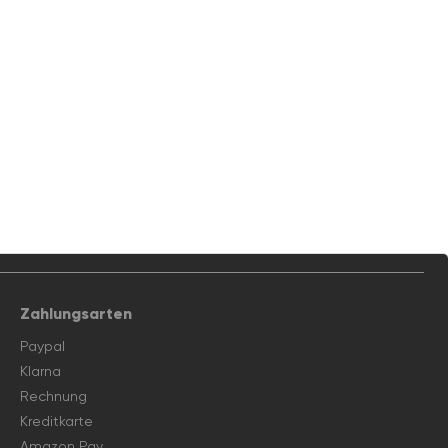
Zahlungsarten
Paypal
Klarna
Rechnung
Kreditkarte
Amazon Pay