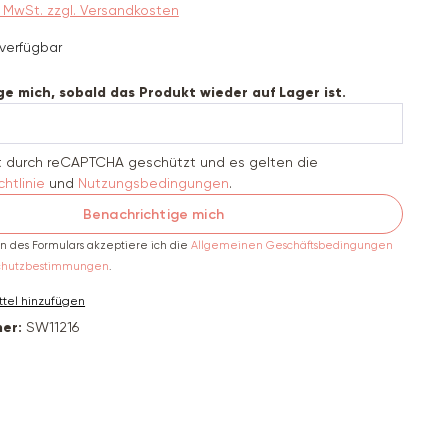
9% MwSt. zzgl. Versandkosten
verfügbar
e mich, sobald das Produkt wieder auf Lager ist.
st durch reCAPTCHA geschützt und es gelten die
htlinie
und
Nutzungsbedingungen
.
Benachrichtige mich
 des Formulars akzeptiere ich die
Allgemeinen Geschäftsbedingungen
chutzbestimmungen
.
tel hinzufügen
er:
SW11216