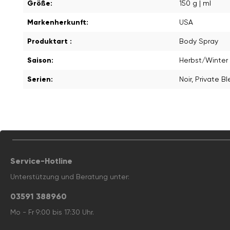
Größe:
150 g | ml
Markenherkunft:
USA
Produktart :
Body Spray
Saison:
Herbst/Winter
Serien:
Noir
, Private B
Service-Hotline
Unterstützung und Beratung unter:
03591 388960
Mo - Fr 9:00 bis 17:30 Uhr.