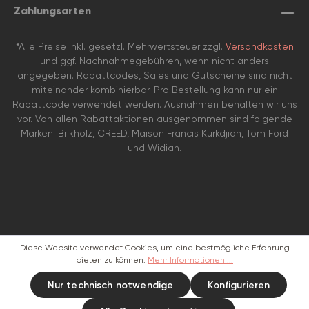
Zahlungsarten
*Alle Preise inkl. gesetzl. Mehrwertsteuer zzgl.
Versandkosten
und ggf. Nachnahmegebühren, wenn nicht anders
angegeben. Rabattcodes, Sales und Gutscheine sind nicht
miteinander kombinierbar. Pro Bestellung kann nur ein
Rabattcode verwendet werden. Ausnahmen behalten wir uns
vor. Von allen Rabattaktionen ausgenommen sind folgende
Marken: Brikholz, CREED, Maison Francis Kurkdjian, Tom Ford
und Widian.
Diese Website verwendet Cookies, um eine bestmögliche Erfahrung
bieten zu können.
Mehr Informationen ...
Nur technisch notwendige
Konfigurieren