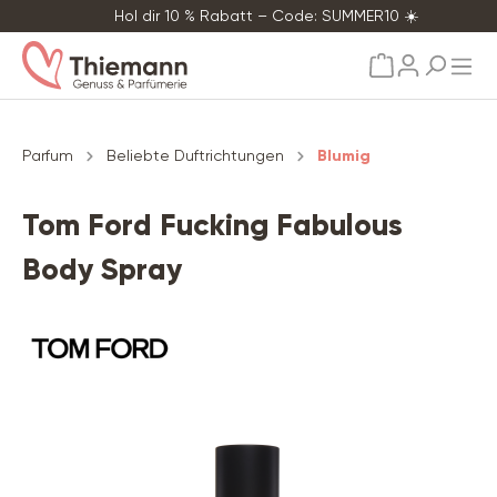
Hol dir 10 % Rabatt – Code: SUMMER10 ☀️
alt springen
Parfum
Beliebte Duftrichtungen
Blumig
Tom Ford Fucking Fabulous
Body Spray
Bildergalerie überspringen