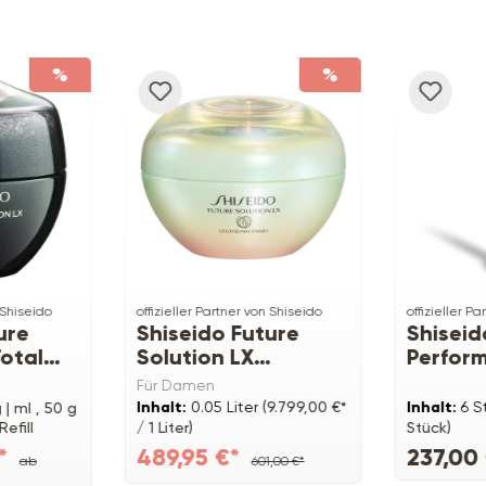
%
%
 Shiseido
offizieller Partner von Shiseido
offizieller P
ure
Shiseido Future
Shiseid
Total
Solution LX
Perfor
g
Legendary Enmei
Click C
Für Damen
Ultimate Renewing
Inhalt:
0.05 Liter
(9.799,00 €*
Inhalt:
6 S
 | ml ,
50 g
Cream
Refill
/ 1 Liter)
Stück)
€*
489,95 €*
237,00
ab
601,00 €*