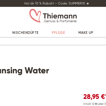
Hol dir 10 % Rabatt – Code: SUMMER10 ☀️
NISCHENDÜFTE
PFLEGE
MAKE UP
ansing Water
28,95 €
Inhalt:
0.18 Liter
(