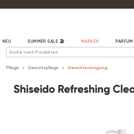
pringen
Zur Hauptnavigation springen
NEU
SUMMER SALE 🏖️
MARKEN
PARFUM
Pflege
Gesichtspflege
Gesichtsreinigung
Shiseido Refreshing Cle
Bildergalerie überspringen