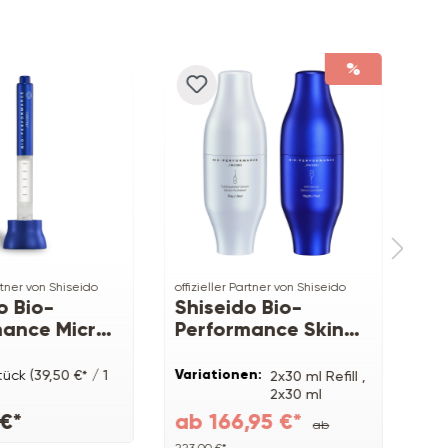
%
artner von Shiseido
offizieller Partner von Shiseido
offi
o Bio-
Shiseido Bio-
Sh
mance Micro-
Performance Skin
So
oncentrate
Filler Serum
In
Br
Variationen:
Var
tück
(39,50 €* / 1
2x30 ml Refill ,
2x30 ml
 €*
ab 166,95 €*
ab
ab