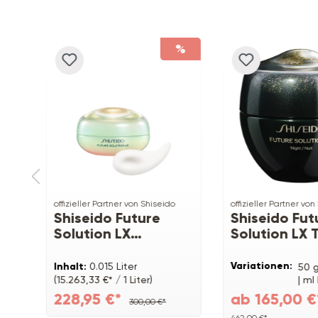
Produktgalerie überspringen
%
%
offizieller Partner von Shiseido
offizieller Partner von
Shiseido Future
Shiseido Fut
Solution LX
Solution LX 
Legendary Enmei
Regeneratin
Ultimate Brillance
Cream
Variationen:
Inhalt:
0.015 Liter
ill ,
50 g
Eye Cream
| ml 
(15.263,33 €* / 1 Liter)
228,95 €*
ab 165,00 
300,00 €*