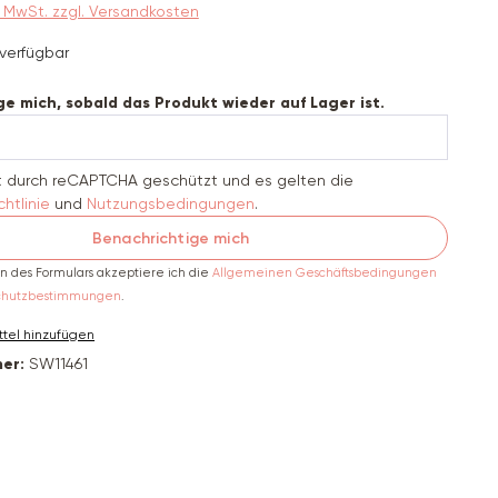
9% MwSt. zzgl. Versandkosten
verfügbar
e mich, sobald das Produkt wieder auf Lager ist.
st durch reCAPTCHA geschützt und es gelten die
htlinie
und
Nutzungsbedingungen
.
Benachrichtige mich
 des Formulars akzeptiere ich die
Allgemeinen Geschäftsbedingungen
chutzbestimmungen
.
tel hinzufügen
er:
SW11461