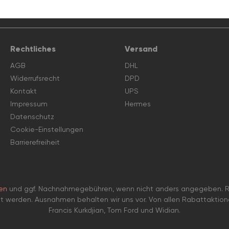
Rechtliches
Versand
AGB
DHL
Widerrufsrecht
DPD
Kontakt
UPS
Impressum
Hermes
Datenschutz
Cookie-Einstellungen
Barrierefreiheit
en
und ggf. Nachnahmegebühren, wenn nicht anders angegeben. Ra
et werden. Ausnahmen behalten wir uns vor. Von allen Rabattaktio
Francis Kurkdjian, Tom Ford und Widian.