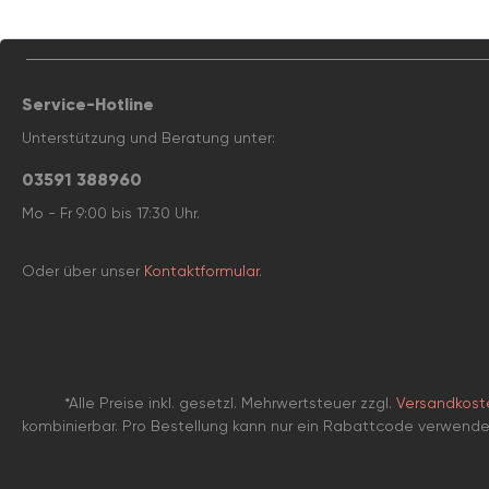
Service-Hotline
Unterstützung und Beratung unter:
03591 388960
Mo - Fr 9:00 bis 17:30 Uhr.
Oder über unser
Kontaktformular
.
*Alle Preise inkl. gesetzl. Mehrwertsteuer zzgl.
Versandkost
kombinierbar. Pro Bestellung kann nur ein Rabattcode verwend