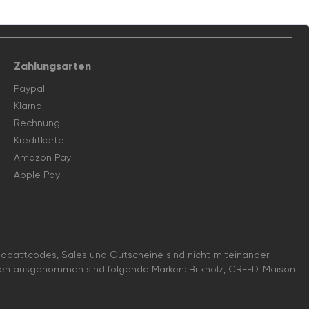
Zahlungsarten
Paypal
Klarna
Rechnung
Kreditkarte
Amazon Pay
Apple Pay
battcodes, Sales und Gutscheine sind nicht miteinander
nen ausgenommen sind folgende Marken: Brikholz, CREED, Maison