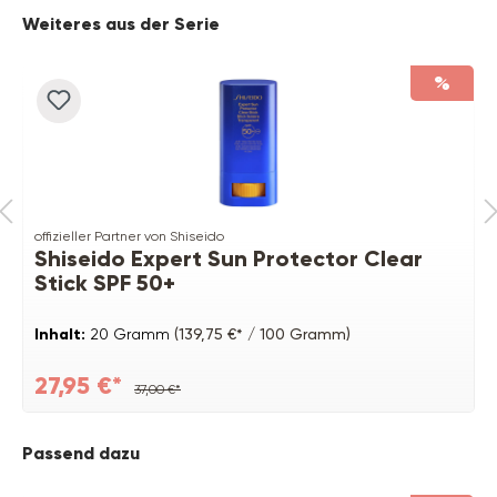
Produktgalerie überspringen
Weiteres aus der Serie
%
offizieller Partner von Shiseido
Shiseido Expert Sun Protector Clear
Stick SPF 50+
Inhalt:
20 Gramm
(139,75 €* / 100 Gramm)
27,95 €*
37,00 €*
Produktgalerie überspringen
Passend dazu