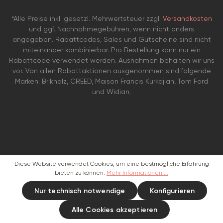
*Alle Preise inkl. gesetzl. Mehrwertsteuer zzgl.
Versandkosten
und ggf. Nachnahmegebühren, wenn nicht anders
angegeben. Rabattcodes, Sales und Gutscheine sind nicht
miteinander kombinierbar. Pro Bestellung kann nur ein
Rabattcode verwendet werden. Ausnahmen behalten wir uns
vor. Von allen Rabattaktionen ausgenommen sind folgende
Marken: Brikholz, CREED, Maison Francis Kurkdjian, Tom Ford
und Widian.
Diese Website verwendet Cookies, um eine bestmögliche Erfahrung
bieten zu können.
Mehr Informationen ...
Nur technisch notwendige
Konfigurieren
Alle Cookies akzeptieren