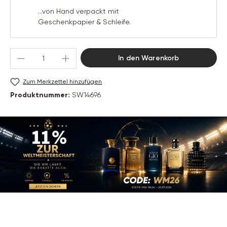
...von Hand verpackt mit
Geschenkpapier & Schleife.
Produkt Anzahl: Gib den gewünschten Wert 
In den Warenkorb
Zum Merkzettel hinzufügen
Produktnummer:
SW14696