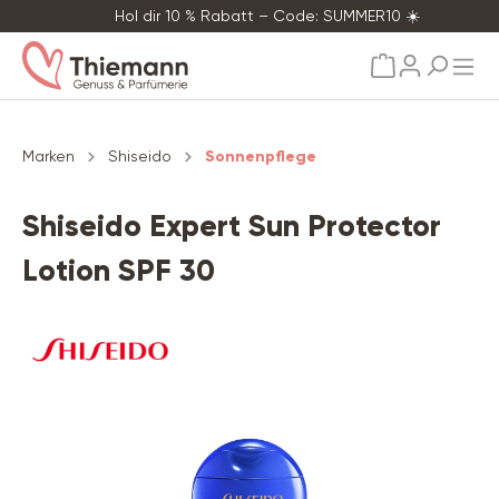
Hol dir 10 % Rabatt – Code: SUMMER10 ☀️
alt springen
Marken
Shiseido
Sonnenpflege
Shiseido Expert Sun Protector
Lotion SPF 30
Bildergalerie überspringen