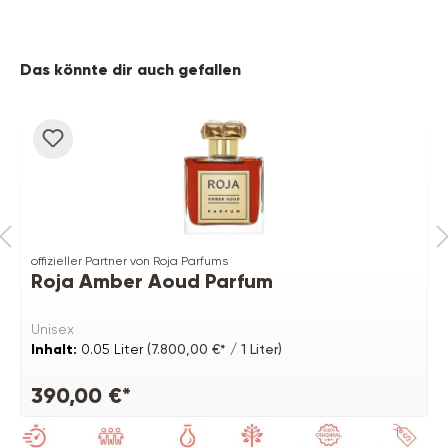
Produktgalerie überspringen
Das könnte dir auch gefallen
offizieller Partner von Roja Parfums
Roja Amber Aoud Parfum
Unisex
Inhalt:
0.05 Liter
(7.800,00 €* / 1 Liter)
390,00 €*