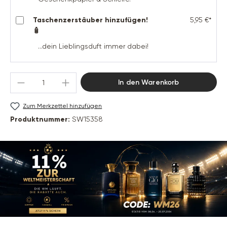
Taschenzerstäuber hinzufügen!
5,95 €*
🧴
...dein Lieblingsduft immer dabei!
Produkt Anzahl: Gib den gewünschten Wert 
In den Warenkorb
Zum Merkzettel hinzufügen
Produktnummer:
SW15358