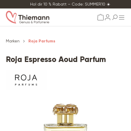
Hol dir 10 % Rabatt – Code: SUMMER10 ☀️
alt springen
Marken
Roja Parfums
Roja Espresso Aoud Parfum
Bildergalerie überspringen