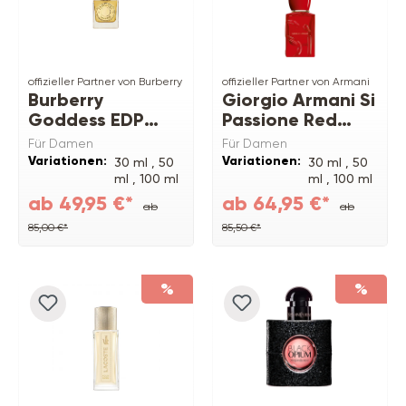
offizieller Partner von Burberry
offizieller Partner von Armani
Burberry
Giorgio Armani Si
Goddess EDP
Passione Red
Intense
Musk EDP
Für Damen
Für Damen
Variationen:
Variationen:
30 ml ,
50
30 ml ,
50
ml ,
100 ml
ml ,
100 ml
ab 49,95 €*
ab 64,95 €*
ab
ab
85,00 €*
85,50 €*
%
%