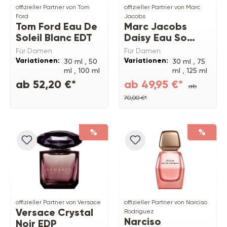
offizieller Partner von Tom
offizieller Partner von Marc
Ford
Jacobs
Tom Ford Eau De
Marc Jacobs
Soleil Blanc EDT
Daisy Eau So
Fresh EDT
Für Damen
Für Damen
Variationen:
Variationen:
30 ml ,
50
30 ml ,
75
ml ,
100 ml
ml ,
125 ml
ab 52,20 €*
ab 49,95 €*
ab
70,00 €*
%
%
offizieller Partner von Versace
offizieller Partner von Narciso
Versace Crystal
Rodriguez
Narciso
Noir EDP