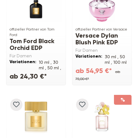
offizieller Partner von Tom
offizieller Partner von Versace
Versace Dylan
Ford
Tom Ford Black
Blush Pink EDP
Orchid EDP
Für Damen
Für Damen
Variationen:
30 ml ,
50
Variationen:
10 ml ,
30
ml ,
100 ml
ml ,
50 ml ,
ab 54,95 €*
ab
100 ml ,
150
ab 24,30 €*
ml
75,00 €*
%