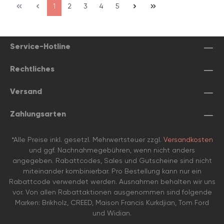
1
2
3
4
5
Service-Hotline
Rechtliches
Versand
Zahlungsarten
*Alle Preise inkl. gesetzl. Mehrwertsteuer zzgl.
Versandkosten
und ggf. Nachnahmegebühren, wenn nicht anders
angegeben. Rabattcodes, Sales und Gutscheine sind nicht
miteinander kombinierbar. Pro Bestellung kann nur ein
Rabattcode verwendet werden. Ausnahmen behalten wir uns
vor. Von allen Rabattaktionen ausgenommen sind folgende
Marken: Brikholz, CREED, Maison Francis Kurkdjian, Tom Ford
und Widian.