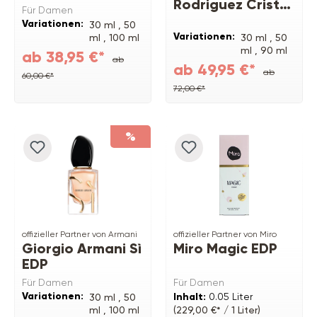
Rodriguez Cristal
Für Damen
EDP
Variationen:
30 ml ,
50
Variationen:
ml ,
100 ml
30 ml ,
50
ml ,
90 ml
ab 38,95 €*
ab
ab 49,95 €*
ab
60,00 €*
72,00 €*
%
offizieller Partner von Armani
offizieller Partner von Miro
Giorgio Armani Sì
Miro Magic EDP
EDP
Für Damen
Für Damen
Variationen:
Inhalt:
0.05 Liter
30 ml ,
50
ml ,
100 ml
(229,00 €* / 1 Liter)