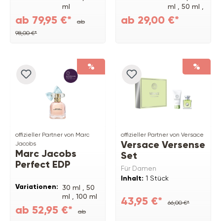
ml
ml ,
50 ml ,
100 ml
ab 79,95 €*
ab 29,00 €*
ab
98,00 €*
%
%
offizieller Partner von Marc
offizieller Partner von Versace
Versace Versense
Jacobs
Marc Jacobs
Set
Perfect EDP
Für Damen
Inhalt:
1 Stück
Variationen:
30 ml ,
50
ml ,
100 ml
43,95 €*
66,00 €*
ab 52,95 €*
ab