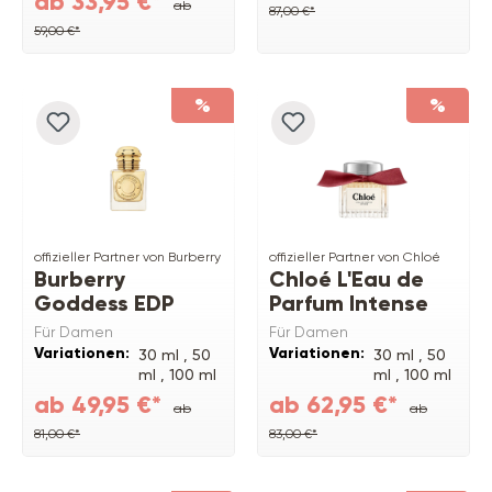
ab 33,95 €*
ab
87,00 €*
59,00 €*
%
%
offizieller Partner von Burberry
offizieller Partner von Chloé
Burberry
Chloé L'Eau de
Goddess EDP
Parfum Intense
Für Damen
Für Damen
Variationen:
Variationen:
30 ml ,
50
30 ml ,
50
ml ,
100 ml
ml ,
100 ml
,
150 ml
,
150 ml
ab 49,95 €*
ab 62,95 €*
ab
ab
Refill
Refill
81,00 €*
83,00 €*