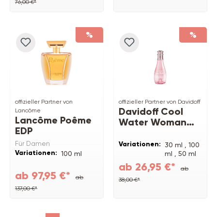
76,00 €*
%
%
offizieller Partner von
offizieller Partner von Davidoff
Davidoff Cool
Lancôme
Lancôme Poême
Water Woman
EDP
Sea Rose EDT
Für Damen
Variationen:
30 ml ,
100
Variationen:
100 ml
ml ,
50 ml
ab 26,95 €*
ab
ab 97,95 €*
ab
38,00 €*
137,00 €*