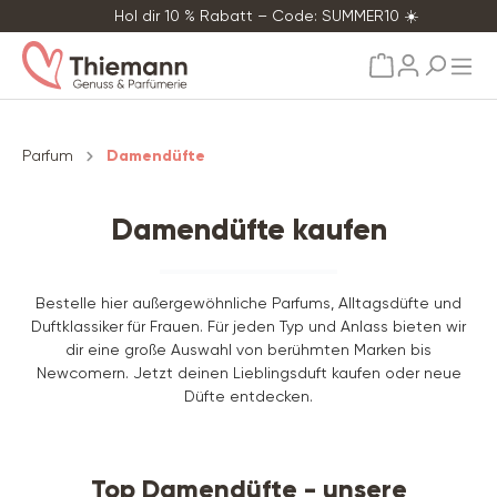
Hol dir 10 % Rabatt – Code: SUMMER10 ☀️
alt springen
Parfum
Damendüfte
Damendüfte kaufen
Bestelle hier außergewöhnliche Parfums, Alltagsdüfte und
Duftklassiker für Frauen. Für jeden Typ und Anlass bieten wir
dir eine große Auswahl von berühmten Marken bis
Newcomern. Jetzt deinen Lieblingsduft kaufen oder neue
Düfte entdecken.
Top Damendüfte - unsere