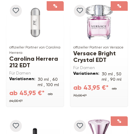
%
%
offizieller Partner von Carolina
offizieller Partner von Versace
Versace Bright
Herrera
Carolina Herrera
Crystal EDT
212 EDT
Für Damen
Für Damen
Variationen:
30 ml ,
50
Variationen:
30 ml ,
60
ml ,
90 ml
ml ,
100 ml
ab 43,95 €*
ab
ab 45,95 €*
ab
70,00 €*
64,00 €*
%