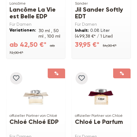
Lancôme
Sander
Lancôme La Vie
Jil Sander Softly
est Belle EDP
EDT
Für Damen
Für Damen
Variationen:
Inhalt:
0.08 Liter
30 ml ,
50
ml ,
100 ml
(499,38 €* / 1 Liter)
Refill ,
75
ab 42,50 €*
39,95 €*
ab
54,00 €*
ml ,
100 ml
72,00 €*
%
%
offizieller Partner von Chloé
offizieller Partner von Chloé
Chloé Chloé EDP
Chloé Le Parfum
Für Damen
Für Damen