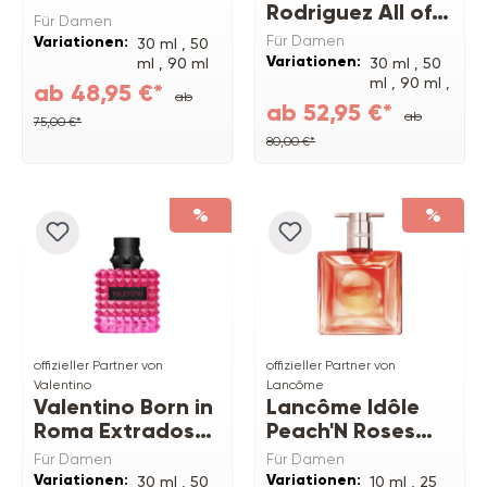
Rodriguez All of
Für Damen
me EDP Intense
Für Damen
Variationen:
30 ml ,
50
Variationen:
ml ,
90 ml
30 ml ,
50
ml ,
90 ml ,
ab 48,95 €*
ab
150 ml
ab 52,95 €*
ab
Refill
75,00 €*
80,00 €*
%
%
offizieller Partner von
offizieller Partner von
Valentino
Lancôme
Valentino Born in
Lancôme Idôle
Roma Extradose
Peach'N Roses
Donna Parfum
EDP
Für Damen
Für Damen
Variationen:
Variationen:
30 ml ,
50
10 ml ,
25