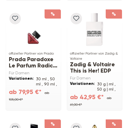
%
%
offizieller Partner von Prada
offizieller Partner von Zadig &
Prada Paradoxe
Voltaire
Zadig & Voltaire
Le Parfum Radical
This is Her! EDP
Essence
Für Damen
Für Damen
Variationen:
30 ml ,
50
Variationen:
ml ,
90 ml ,
30 g | ml ,
150 ml
50 g | ml ,
ab 79,95 €*
ab
Refill
100 g | ml
ab 42,95 €*
ab
105,00 €*
61,00 €*
%
%