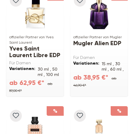
offizieller Partner von Yves
offizieller Partner von Mugler
Mugler Alien EDP
Saint Laurent
Yves Saint
Laurent Libre EDP
Für Damen
Für Damen
Variationen:
15 ml ,
30
Variationen:
30 ml ,
50
ml ,
60 ml ,
ml ,
100 ml
90 ml
ab 38,95 €*
ab
Refill ,
90
ab 62,95 €*
ab
ml
46,90 €*
87,00 €*
%
%