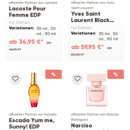
offizieller Partner von Lacoste
offizieller Partner von Yves
Lacoste Pour
Saint Laurent
Yves Saint
Femme EDP
Laurent Black
Für Damen
Opium EDP
Für Damen
Variationen:
30 ml ,
50
Variationen:
ml ,
90 ml
30 ml ,
50
ml ,
90 ml
ab 34,95 €*
ab
ab 59,95 €*
ab
46,95 €*
82,00 €*
%
%
offizieller Partner von Escada
offizieller Partner von Narciso
Escada Yum me,
Rodriguez
Narciso
Sunny! EDP