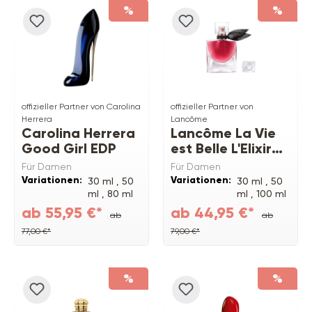
%
%
offizieller Partner von Carolina
offizieller Partner von
Herrera
Lancôme
Carolina Herrera
Lancôme La Vie
Good Girl EDP
est Belle L'Elixir
EDP
Für Damen
Für Damen
Variationen:
Variationen:
30 ml ,
50
30 ml ,
50
ml ,
80 ml
ml ,
100 ml
ab 55,95 €*
ab 44,95 €*
ab
ab
77,00 €*
79,00 €*
%
%