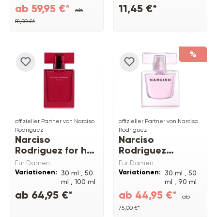
ab 59,95 €*
11,45 €*
ab
81,50 €*
%
offizieller Partner von Narciso
offizieller Partner von Narciso
Rodriguez
Rodriguez
Narciso
Narciso
Rodriguez for her
Rodriguez
EDP intense
Narciso EDP
Für Damen
Für Damen
Radiante
Variationen:
Variationen:
30 ml ,
50
30 ml ,
50
ml ,
100 ml
ml ,
90 ml
ab 64,95 €*
ab 44,95 €*
ab
75,00 €*