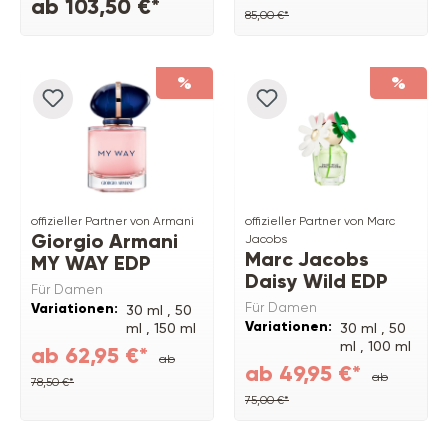
ab 103,50 €*
85,00 €*
%
%
offizieller Partner von Armani
offizieller Partner von Marc
Giorgio Armani
Jacobs
Marc Jacobs
MY WAY EDP
Daisy Wild EDP
Für Damen
Für Damen
Variationen:
30 ml ,
50
Variationen:
ml ,
150 ml
30 ml ,
50
Refill ,
90
ml ,
100 ml
ab 62,95 €*
ab
ml
,
150 ml
ab 49,95 €*
ab
Refill
78,50 €*
75,00 €*