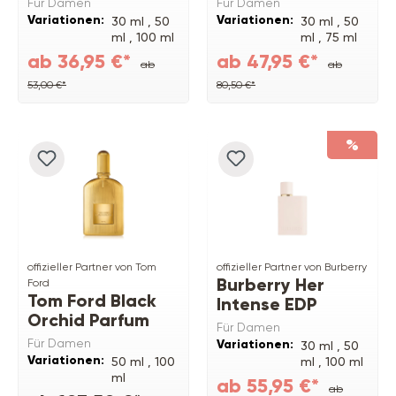
Für Damen
Für Damen
Variationen:
Variationen:
30 ml ,
50
30 ml ,
50
ml ,
100 ml
ml ,
75 ml
ab 36,95 €*
ab 47,95 €*
ab
ab
53,00 €*
80,50 €*
%
offizieller Partner von Tom
offizieller Partner von Burberry
Burberry Her
Ford
Tom Ford Black
Intense EDP
Orchid Parfum
Für Damen
Für Damen
Variationen:
30 ml ,
50
Variationen:
50 ml ,
100
ml ,
100 ml
ml
ab 55,95 €*
ab