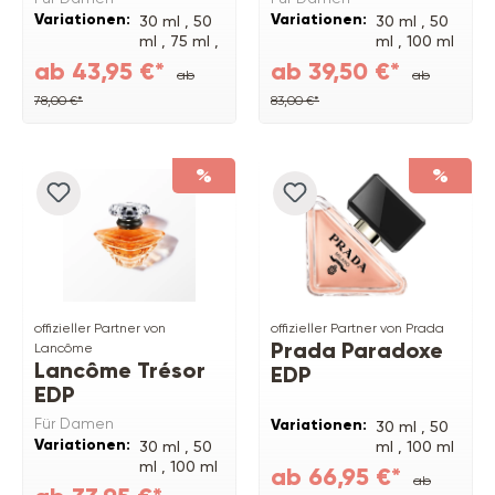
Variationen:
Variationen:
30 ml ,
50
30 ml ,
50
ml ,
75 ml ,
ml ,
100 ml
150 ml
,
150 ml
ab 43,95 €*
ab 39,50 €*
ab
ab
Refill ,
100
Refill
ml
78,00 €*
83,00 €*
%
%
offizieller Partner von
offizieller Partner von Prada
Prada Paradoxe
Lancôme
Lancôme Trésor
EDP
EDP
Für Damen
Variationen:
30 ml ,
50
Variationen:
30 ml ,
50
ml ,
100 ml
ml ,
100 ml
Refill ,
90
ab 66,95 €*
ab
ml