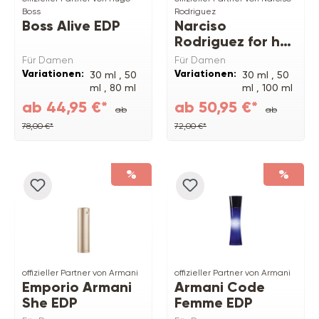
Boss
Rodriguez
Boss Alive EDP
Narciso
Rodriguez for her
Musc Nude EDP
Für Damen
Für Damen
Variationen:
Variationen:
30 ml ,
50
30 ml ,
50
ml ,
80 ml
ml ,
100 ml
ab 44,95 €*
ab 50,95 €*
ab
ab
78,00 €*
72,00 €*
%
%
offizieller Partner von Armani
offizieller Partner von Armani
Emporio Armani
Armani Code
She EDP
Femme EDP