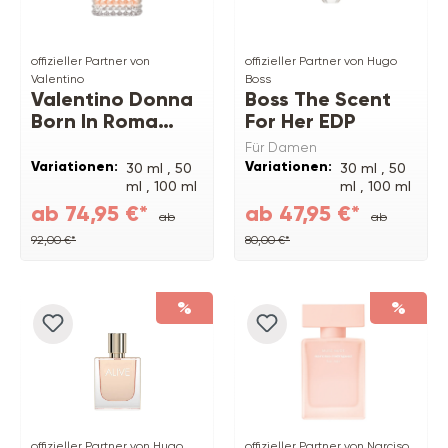
offizieller Partner von
offizieller Partner von Hugo
Valentino
Boss
Valentino Donna
Boss The Scent
Born In Roma
For Her EDP
Coral Fantasy
Für Damen
EDP
Variationen:
Variationen:
30 ml ,
50
30 ml ,
50
ml ,
100 ml
ml ,
100 ml
,
150 ml
ab 74,95 €*
ab 47,95 €*
ab
ab
Refill
92,00 €*
80,00 €*
%
%
offizieller Partner von Hugo
offizieller Partner von Narciso