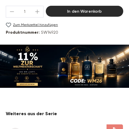
Produkt Anzahl: Gib den gewünschten Wert 
In den Warenkorb
Zum Merkzettel hinzufügen
Produktnummer:
SW14920
Produktgalerie überspringen
Weiteres aus der Serie
%