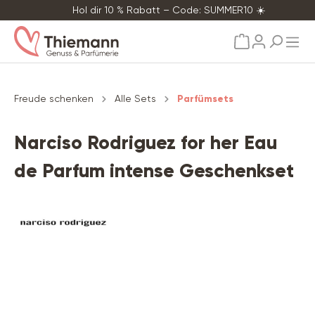
Hol dir 10 % Rabatt – Code: SUMMER10 ☀️
alt springen
Freude schenken
Alle Sets
Parfümsets
Narciso Rodriguez for her Eau
de Parfum intense Geschenkset
Bildergalerie überspringen