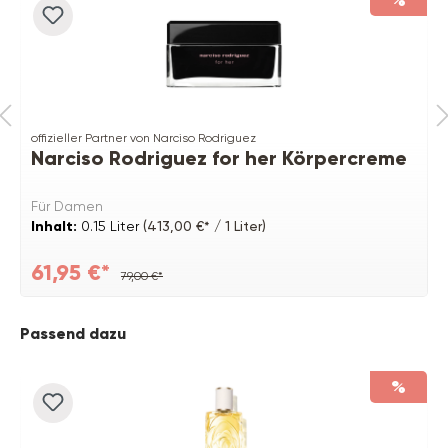
offizieller Partner von Narciso Rodriguez
Narciso Rodriguez for her Körpercreme
Für Damen
Inhalt:
0.15 Liter
(413,00 €* / 1 Liter)
61,95 €*
79,00 €*
Produktgalerie überspringen
Passend dazu
%