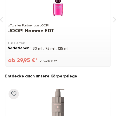
offizieller Partner von JOOP!
JOOP! Homme EDT
Für Herren
Variationen:
30 ml ,
75 ml ,
125 ml
ab 29,95 €*
ab 48,00 €*
Produktgalerie überspringen
Entdecke auch unsere Körperpflege