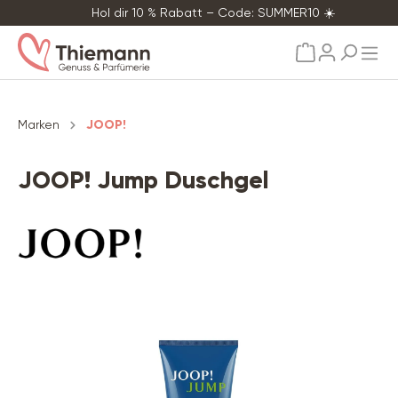
Hol dir 10 % Rabatt – Code: SUMMER10 ☀️
alt springen
Marken
JOOP!
JOOP! Jump Duschgel
Bildergalerie überspringen