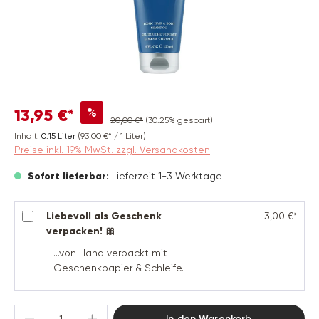
%
13,95 €*
20,00 €*
(30.25% gespart)
Inhalt:
0.15 Liter
(93,00 €* / 1 Liter)
Preise inkl. 19% MwSt. zzgl. Versandkosten
Sofort lieferbar:
Lieferzeit 1-3 Werktage
Liebevoll als Geschenk
3,00 €*
verpacken! 🎀
...von Hand verpackt mit
Geschenkpapier & Schleife.
Produkt Anzahl: Gib den gewünschten Wert 
In den Warenkorb