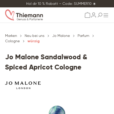
Hol dir 10 % Rabatt – Code: SUMMER10 ☀️
alt springen
Marken
Neu bei uns
Jo Malone
Parfum
Cologne
würzig
Jo Malone Sandalwood &
Spiced Apricot Cologne
Bildergalerie überspringen