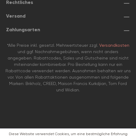
Rechtliches
Versand
Zahlungsarten
*Alle Preise inkl. gesetzl. Mehrwertsteuer zzgl.
Versandkosten
und ggf. Nachnahmegebühren, wenn nicht anders
angegeben. Rabattcodes, Sales und Gutscheine sind nicht
miteinander kombinierbar. Pro Bestellung kann nur ein
Rabattcode verwendet werden. Ausnahmen behalten wir uns
vor. Von allen Rabattaktionen ausgenommen sind folgende
Marken: Brikholz, CREED, Maison Francis Kurkdjian, Tom Ford
und Widian.
Diese Website verwendet Cookies, um eine bestmögliche Erfahrung