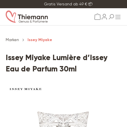
Gratis Versand ab 49 € 📦
alt springen
Marken
Issey Miyake
Issey Miyake Lumière d’Issey
Eau de Parfum 30ml
Bildergalerie überspringen