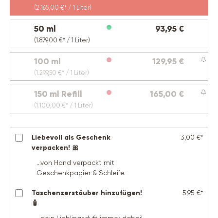
(2.165,00 €* / 1 Liter)
50 ml
93,95 €
(1.879,00 €* / 1 Liter)
100 ml
129,95 €
(Diese Option ist zurzeit nicht verfügbar.)
(1.299,50 €* / 1 Liter)
150 ml Refill
165,00 €
(Diese Option ist zurzeit nicht verfügbar.)
(1.100,00 €* / 1 Liter)
Liebevoll als Geschenk
3,00 €*
verpacken! 🎀
...von Hand verpackt mit
Geschenkpapier & Schleife.
Taschenzerstäuber hinzufügen!
5,95 €*
🧴