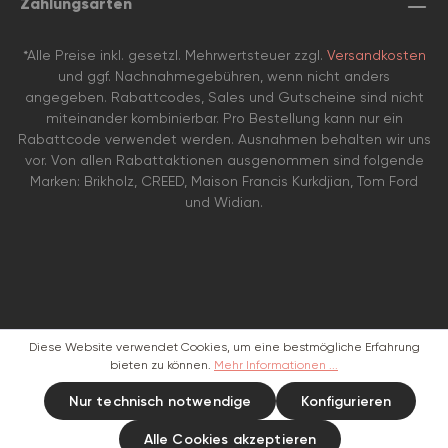
Zahlungsarten
*Alle Preise inkl. gesetzl. Mehrwertsteuer zzgl.
Versandkosten
und ggf. Nachnahmegebühren, wenn nicht anders
angegeben. Rabattcodes, Sales und Gutscheine sind nicht
miteinander kombinierbar. Pro Bestellung kann nur ein
Rabattcode verwendet werden. Ausnahmen behalten wir uns
vor. Von allen Rabattaktionen ausgenommen sind folgende
Marken: Brikholz, CREED, Maison Francis Kurkdjian, Tom Ford
und Widian.
Diese Website verwendet Cookies, um eine bestmögliche Erfahrung
bieten zu können.
Mehr Informationen ...
Nur technisch notwendige
Konfigurieren
Alle Cookies akzeptieren