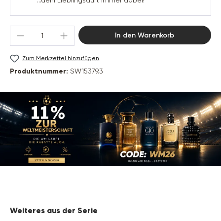
...dein Lieblingsduft immer dabei!
Produkt Anzahl: Gib den gewünschten Wert 
In den Warenkorb
Zum Merkzettel hinzufügen
Produktnummer:
SW15379.3
Produktgalerie überspringen
Weiteres aus der Serie