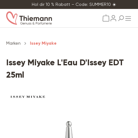
Hol dir 10 % Rabatt – Code: SUMMER10 ☀️
alt springen
Marken
Issey Miyake
Issey Miyake L'Eau D'Issey EDT
25ml
Bildergalerie überspringen