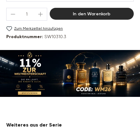
Produkt Anzahl: Gib den gewünschten Wert 
In den Warenkorb
Zum Merkzettel hinzufügen
Produktnummer:
SW10310.3
Produktgalerie überspringen
Weiteres aus der Serie