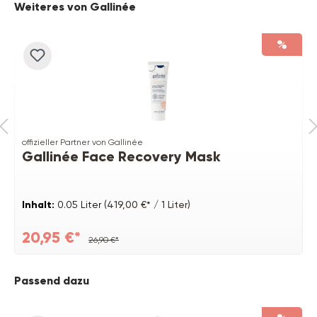
Produktgalerie überspringen
Weiteres von Gallinée
%
offizieller Partner von Gallinée
Gallinée Face Recovery Mask
Inhalt:
0.05 Liter
(419,00 €* / 1 Liter)
20,95 €*
26,90 €*
Produktgalerie überspringen
Passend dazu