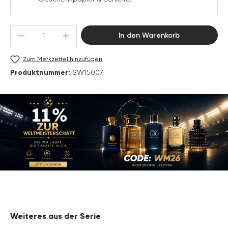
Produkt Anzahl: Gib den gewünschten Wert 
In den Warenkorb
Zum Merkzettel hinzufügen
Produktnummer:
SW15007
Produktgalerie überspringen
Weiteres aus der Serie