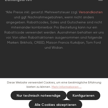
*Alle Preise inkl. gesetzl. Mehrwertsteuer zzgl.
Versandkosten
und ggf. Nachnahmegebühren, wenn nicht anders
angegeben. Rabattcodes, Sales und Gutscheine sind nicht
miteinander kombinierbar. Pro Bestellung kann nur ein
Rabattcode verwendet werden. Ausnahmen behalten wir uns
vor. Von allen Rabattaktionen ausgenommen sind folgende
Marken: Brikholz, CREED, Maison Francis Kurkdjian, Tom Ford
und Widian.
Diese Website verwendet Cookies, um eine bestmögliche Erfahrung
bieten zu können.
Mehr Informationen ...
Nur technisch notwendige
Konfigurieren
Alle Cookies akzeptieren