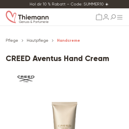
Hol dir 10 % Rabatt – Code: SUMMER10 ☀️
alt springen
Pflege
Hautpflege
Handcreme
CREED Aventus Hand Cream
Bildergalerie überspringen