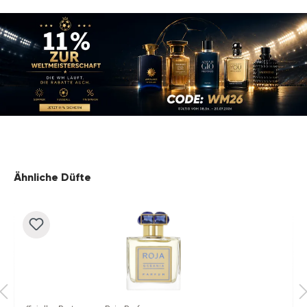
Produktgalerie überspringen
Ähnliche Düfte