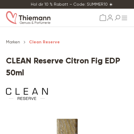
Hol dir 10 % Rabatt – Code: SUMMER10 ☀️
alt springen
Marken
Clean Reserve
CLEAN Reserve Citron Fig EDP
50ml
Bildergalerie überspringen