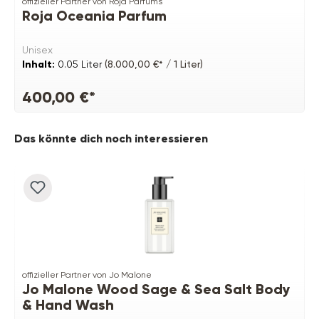
offizieller Partner von Roja Parfums
Roja Oceania Parfum
Unisex
Inhalt:
0.05 Liter
(8.000,00 €* / 1 Liter)
400,00 €*
Produktgalerie überspringen
Das könnte dich noch interessieren
offizieller Partner von Jo Malone
Jo Malone Wood Sage & Sea Salt Body
& Hand Wash