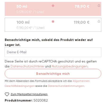
50 ml
78,90 €
(Diese Option ist zurzeit nicht verfügbar.)
(1.578,00 €* / 1 Liter)
100 ml
119,00 €
(Diese Option ist zurzeit nicht verfügbar.)
(1.190,00 €* / 1 Liter)
Benachrichtige mich, sobald das Produkt wieder auf
Lager ist.
Deine E-Mail
Diese Seite ist durch reCAPTCHA geschützt und es gelten
die
Datenschutzrichtlinie
und
Nutzungsbedingungen
.
Benachrichtige mich
Mit dem Absenden des Formulars akzeptiere ich die
Allgemeinen
Geschäftsbedingungen
sowie die
Datenschutzbestimmungen
.
Zum Merkzettel hinzufügen
Produktnummer:
5020082