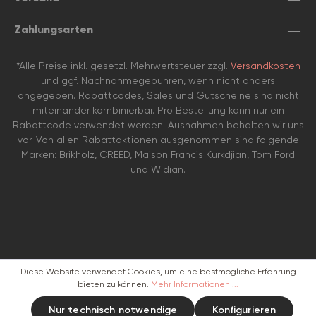
Zahlungsarten
*Alle Preise inkl. gesetzl. Mehrwertsteuer zzgl.
Versandkosten
und ggf. Nachnahmegebühren, wenn nicht anders
angegeben. Rabattcodes, Sales und Gutscheine sind nicht
miteinander kombinierbar. Pro Bestellung kann nur ein
Rabattcode verwendet werden. Ausnahmen behalten wir uns
vor. Von allen Rabattaktionen ausgenommen sind folgende
Marken: Brikholz, CREED, Maison Francis Kurkdjian, Tom Ford
und Widian.
Diese Website verwendet Cookies, um eine bestmögliche Erfahrung
bieten zu können.
Mehr Informationen ...
Nur technisch notwendige
Konfigurieren