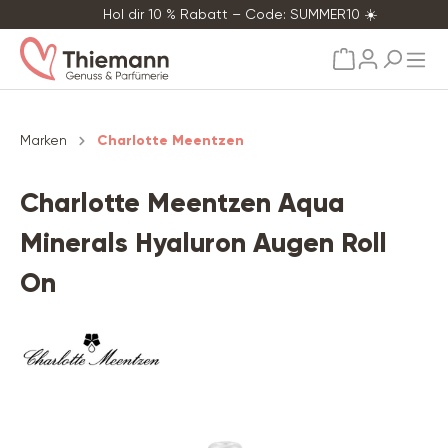
Hol dir 10 % Rabatt – Code: SUMMER10 ☀️
alt springen
Marken
Charlotte Meentzen
Charlotte Meentzen Aqua
Minerals Hyaluron Augen Roll
On
Bildergalerie überspringen