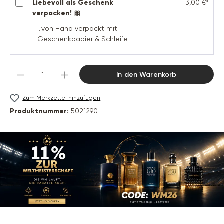
Liebevoll als Geschenk
3,00 €*
verpacken! 🎀
...von Hand verpackt mit
Geschenkpapier & Schleife.
Produkt Anzahl: Gib den gewünschten Wert 
In den Warenkorb
Zum Merkzettel hinzufügen
Produktnummer:
5021290