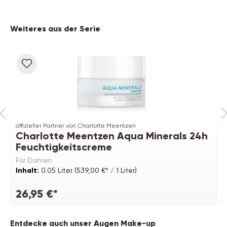
Produktgalerie überspringen
Weiteres aus der Serie
offizieller Partner von Charlotte Meentzen
Charlotte Meentzen Aqua Minerals 24h
Feuchtigkeitscreme
Für Damen
Inhalt:
0.05 Liter
(539,00 €* / 1 Liter)
26,95 €*
Produktgalerie überspringen
Entdecke auch unser Augen Make-up