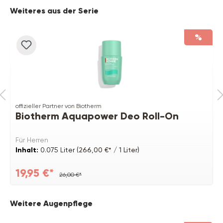
Produktgalerie überspringen
Weiteres aus der Serie
%
offizieller Partner von Biotherm
Biotherm Aquapower Deo Roll-On
Für Herren
Inhalt:
0.075 Liter
(266,00 €* / 1 Liter)
19,95 €*
26,00 €*
Produktgalerie überspringen
Weitere Augenpflege