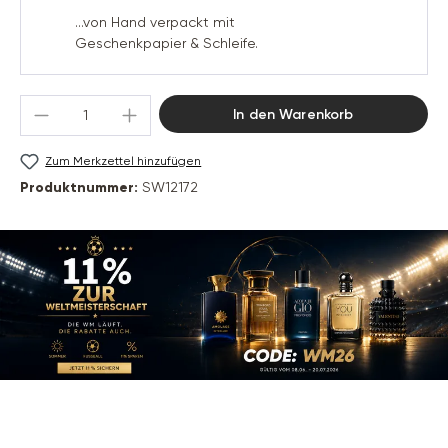
...von Hand verpackt mit
Geschenkpapier & Schleife.
Produkt Anzahl: Gib den gewünschten Wert 
In den Warenkorb
Zum Merkzettel hinzufügen
Produktnummer:
SW12172