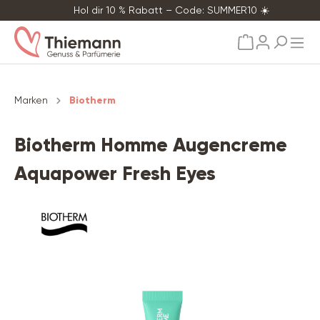
Hol dir 10 % Rabatt – Code: SUMMER10 ☀️
alt springen
Marken
Biotherm
Biotherm Homme Augencreme
Aquapower Fresh Eyes
Bildergalerie überspringen