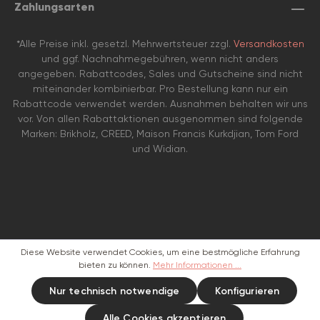
Zahlungsarten
*Alle Preise inkl. gesetzl. Mehrwertsteuer zzgl.
Versandkosten
und ggf. Nachnahmegebühren, wenn nicht anders
angegeben. Rabattcodes, Sales und Gutscheine sind nicht
miteinander kombinierbar. Pro Bestellung kann nur ein
Rabattcode verwendet werden. Ausnahmen behalten wir uns
vor. Von allen Rabattaktionen ausgenommen sind folgende
Marken: Brikholz, CREED, Maison Francis Kurkdjian, Tom Ford
und Widian.
Diese Website verwendet Cookies, um eine bestmögliche Erfahrung
bieten zu können.
Mehr Informationen ...
Nur technisch notwendige
Konfigurieren
Alle Cookies akzeptieren