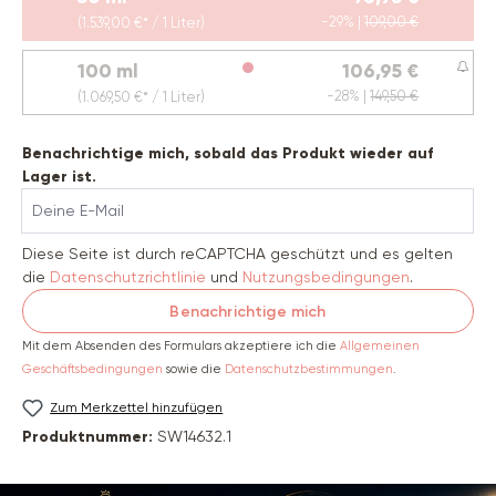
(Diese Option ist zurzeit nicht verfügbar.)
-29% |
109,00 €
(1.539,00 €* / 1 Liter)
100 ml
106,95 €
(Diese Option ist zurzeit nicht verfügbar.)
-28% |
149,50 €
(1.069,50 €* / 1 Liter)
Benachrichtige mich, sobald das Produkt wieder auf
Lager ist.
Deine E-Mail
Diese Seite ist durch reCAPTCHA geschützt und es gelten
die
Datenschutzrichtlinie
und
Nutzungsbedingungen
.
Benachrichtige mich
Mit dem Absenden des Formulars akzeptiere ich die
Allgemeinen
Geschäftsbedingungen
sowie die
Datenschutzbestimmungen
.
Zum Merkzettel hinzufügen
Produktnummer:
SW14632.1