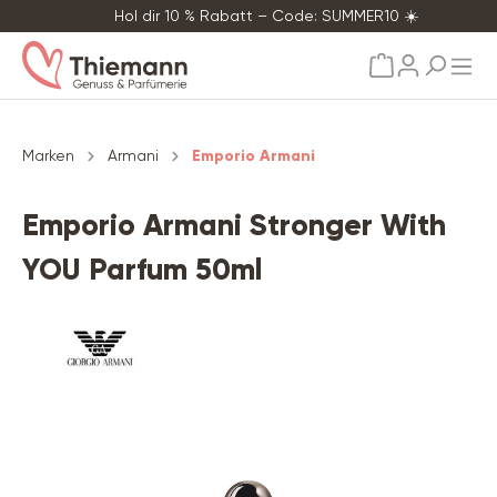
Hol dir 10 % Rabatt – Code: SUMMER10 ☀️
alt springen
Marken
Armani
Emporio Armani
Emporio Armani Stronger With
YOU Parfum 50ml
Bildergalerie überspringen