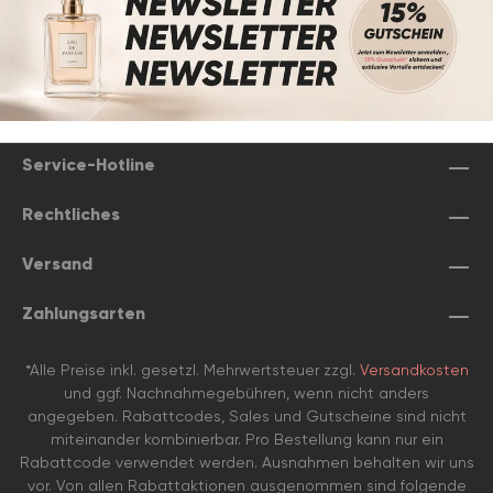
Service-Hotline
Rechtliches
Versand
Zahlungsarten
*Alle Preise inkl. gesetzl. Mehrwertsteuer zzgl.
Versandkosten
und ggf. Nachnahmegebühren, wenn nicht anders
angegeben. Rabattcodes, Sales und Gutscheine sind nicht
miteinander kombinierbar. Pro Bestellung kann nur ein
Rabattcode verwendet werden. Ausnahmen behalten wir uns
vor. Von allen Rabattaktionen ausgenommen sind folgende