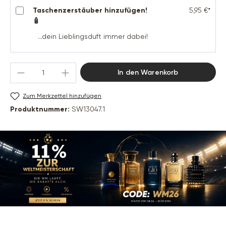
Taschenzerstäuber hinzufügen!
5,95 €*
🧴
...dein Lieblingsduft immer dabei!
Produkt Anzahl: Gib den gewünschten Wert 
In den Warenkorb
Zum Merkzettel hinzufügen
Produktnummer:
SW13047.1