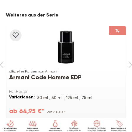
Produktgalerie überspringen
Weiteres aus der Serie
%
offizieller Partner von Armani
Armani Code Homme EDP
Für Herren
Variationen:
30 ml ,
50 ml ,
125 ml ,
75 ml
ab 64,95 €*
ab 78,50 €*