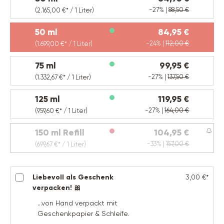
-27% |
88,50 €
(2.165,00 €* / 1 Liter)
50 ml
84,95 €
-24% |
112,00 €
(1.699,00 €* / 1 Liter)
75 ml
99,95 €
-27% |
137,50 €
(1.332,67 €* / 1 Liter)
125 ml
119,95 €
-27% |
164,00 €
(959,60 €* / 1 Liter)
150 ml Refill
104,95 €
(Diese Option ist zurzeit nicht verfügbar.)
-33% |
157,00 €
(699,67 €* / 1 Liter)
Liebevoll als Geschenk
3,00 €*
verpacken! 🎀
...von Hand verpackt mit
Geschenkpapier & Schleife.