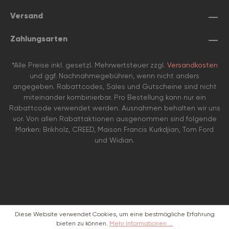
Versand
Zahlungsarten
*Alle Preise inkl. gesetzl. Mehrwertsteuer zzgl.
Versandkosten
und ggf. Nachnahmegebühren, wenn nicht anders
angegeben. Rabattcodes, Sales und Gutscheine sind nicht
miteinander kombinierbar. Pro Bestellung kann nur ein
Rabattcode verwendet werden. Ausnahmen behalten wir uns
vor. Von allen Rabattaktionen ausgenommen sind folgende
Marken: Brikholz, CREED, Maison Francis Kurkdjian, Tom Ford
und Widian.
Diese Website verwendet Cookies, um eine bestmögliche Erfahrung
bieten zu können.
Mehr Informationen ...