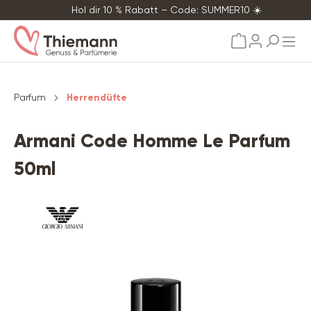
Hol dir 10 % Rabatt – Code: SUMMER10 ☀️
alt springen
Parfum
Herrendüfte
Armani Code Homme Le Parfum
50ml
Bildergalerie überspringen