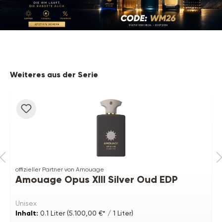
Produktgalerie überspringen
Weiteres aus der Serie
offizieller Partner von Amouage
Amouage Opus XIII Silver Oud EDP
Unisex
Inhalt:
0.1 Liter
(5.100,00 €* / 1 Liter)