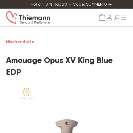
Hol dir 10 % Rabatt – Code: SUMMER10 ☀️
alt springen
Nischendüfte
Amouage Opus XV King Blue
EDP
Bildergalerie überspringen