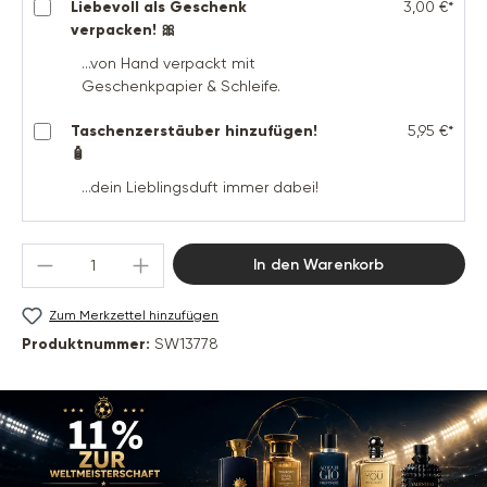
Liebevoll als Geschenk
3,00 €*
verpacken! 🎀
...von Hand verpackt mit
Geschenkpapier & Schleife.
Taschenzerstäuber hinzufügen!
5,95 €*
🧴
...dein Lieblingsduft immer dabei!
Produkt Anzahl: Gib den gewünschten Wert 
In den Warenkorb
Zum Merkzettel hinzufügen
Produktnummer:
SW13778