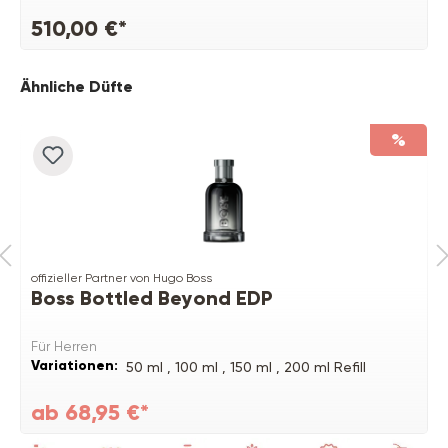
510,00 €*
Produktgalerie überspringen
Ähnliche Düfte
%
offizieller Partner von Hugo Boss
Boss Bottled Beyond EDP
Für Herren
Variationen:
50 ml ,
100 ml ,
150 ml ,
200 ml Refill
ab 68,95 €*